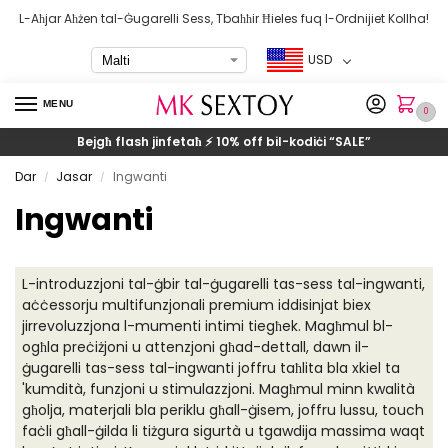
L-Aħjar Aħżen tal-Ġugarelli Sess, Tbaħħir Ħieles fuq l-Ordnijiet Kollha!
USD
MENU
0
Bejgħ flash jinfetaħ ⚡ 10% off bil-kodiċi
“SALE”
Dar
Jasar
Ingwanti
/
/
Ingwanti
L-introduzzjoni tal-ġbir tal-ġugarelli tas-sess tal-ingwanti,
aċċessorju multifunzjonali premium iddisinjat biex
jirrevoluzzjona l-mumenti intimi tiegħek. Magħmul bl-
ogħla preċiżjoni u attenzjoni għad-dettall, dawn il-
ġugarelli tas-sess tal-ingwanti joffru taħlita bla xkiel ta
'kumdità, funzjoni u stimulazzjoni. Magħmul minn kwalità
għolja, materjali bla periklu għall-ġisem, joffru lussu, touch
faċli għall-ġilda li tiżgura sigurtà u tgawdija massima waqt