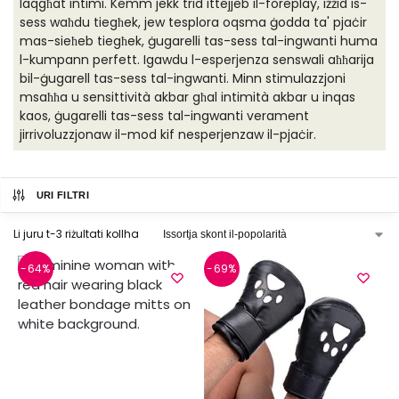
laqgħat intimi. Kemm jekk trid ittejjeb il-foreplay, iżżid is-
sess waħdu tiegħek, jew tesplora oqsma ġodda ta' pjaċir
mas-sieħeb tiegħek, ġugarelli tas-sess tal-ingwanti huma
l-kumpann perfett. Igawdu l-esperjenza senswali aħħarija
bil-ġugarell tas-sess tal-ingwanti. Minn stimulazzjoni
msaħħa u sensittività akbar għal intimità akbar u inqas
kaos, ġugarelli tas-sess tal-ingwanti verament
jirrivoluzzjonaw il-mod kif nesperjenzaw il-pjaċir.
URI FILTRI
Li juru t-3 riżultati kollha
-64%
-69%