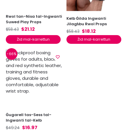
Rwol tan-Nisa tal-Ingwanti
Kelb Ġilda Ingwanti
Suwed Play Props
Jilagħbu Rwol Props
$
21.12
$
58.43
$
18.12
$
58.43
Żid mal-karrettun
Żid mal-karrettun
-66%
Ġugarell tas-Sess tal-
Ingwanti tal-Kelb
$
16.97
$
49.24