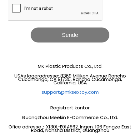
Sende
MK Plastic Products Co., Ltd.
USAs lageradresse: 8369 Milliken Avenue Rancho
Cucamonga, CA 91730, Rancho Cucamonga,
California, USA
support@mksextoy.com
Registrert kontor
Guangzhou Meekin E-Commerce Co., Ltd.
Ofice adresse：X1301-E014862, Ingen. 106 Fengze East
Road, Nansha District, Guangzhou