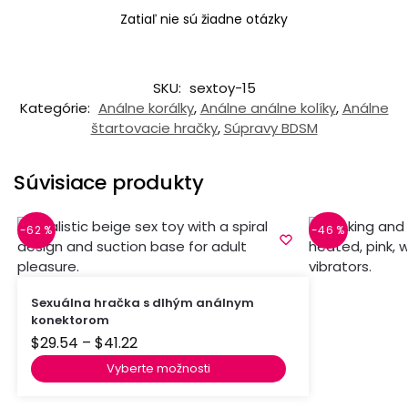
Zatiaľ nie sú žiadne otázky
SKU:
sextoy-15
Kategórie:
Análne korálky
,
Análne análne kolíky
,
Análne
štartovacie hračky
,
Súpravy BDSM
Súvisiace produkty
-62 %
-46 %
Sexuálna hračka s dlhým análnym
konektorom
$
29.54
–
$
41.22
Vyberte možnosti