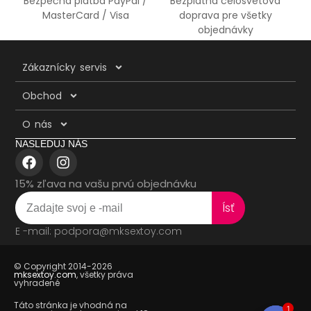
Bezpečná platba PayPal /
Bezplatná celosvetová
MasterCard / Visa
doprava pre všetky
objednávky
Zákaznícky servis
Obchod
O nás
NASLEDUJ NÁS
15% zľava na vašu prvú objednávku
Ísť
E -mail: podpora@mksextoy.com
© Copyright 2014-2026
mksextoy.com
, všetky práva
vyhradené
Táto stránka je vhodná na
1