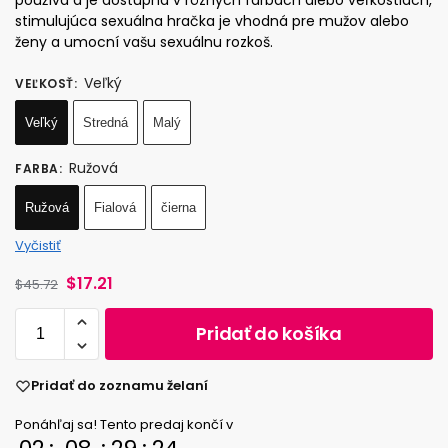
používa a je dostupná v rôznych farbách alebo veľkostiach,
stimulujúca sexuálna hračka je vhodná pre mužov alebo
ženy a umocní vašu sexuálnu rozkoš.
Veľký
VEĽKOSŤ
:
Veľký
Stredná
Malý
Ružová
FARBA
:
Ružová
Fialová
čierna
Vyčistiť
$
17.21
$
45.72
Pridať do košíka
Pridať do zoznamu želaní
Ponáhľaj sa! Tento predaj končí v