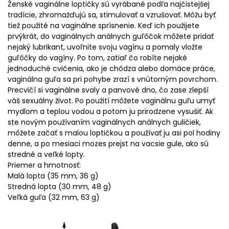
Ženské vaginálne loptičky sú vyrábané podľa najčistejšej
tradície, zhromažďujú sa, stimulovať a vzrušovať. Môžu byť
tiež použité na vaginálne sprísnenie. Keď ich použijete
prvýkrát, do vaginálnych análnych guľôčok môžete pridať
nejaký lubrikant, uvoľnite svoju vagínu a pomaly vložte
guľôčky do vagíny. Po tom, zatiaľ čo robíte nejaké
jednoduché cvičenia, ako je chôdza alebo domáce práce,
vaginálna guľa sa pri pohybe zrazí s vnútorným povrchom.
Precvičí si vaginálne svaly a panvové dno, čo zase zlepší
váš sexuálny život. Po použití môžete vaginálnu guľu umyť
mydlom a teplou vodou a potom ju prirodzene vysušiť. Ak
ste novým používaním vaginálnych análnych guličiek,
môžete začať s malou loptičkou a používať ju asi pol hodiny
denne, a po mesiaci mozes prejst na vacsie gule, ako sú
stredné a veľké lopty.
Priemer a hmotnosť:
Malá lopta (35 mm, 36 g)
Stredná lopta (30 mm, 48 g)
Veľká guľa (32 mm, 63 g)