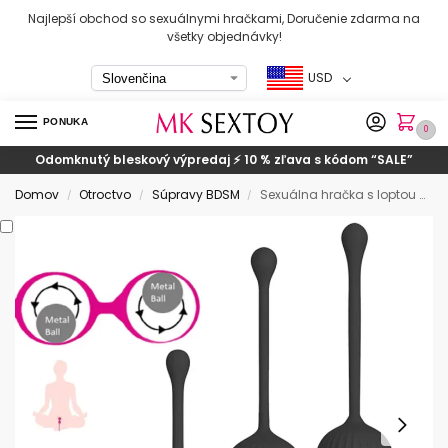
Najlepší obchod so sexuálnymi hračkami, Doručenie zdarma na
všetky objednávky!
USD
PONUKA
0
Odomknutý bleskový výpredaj ⚡ 10 % zľava s kódom
“SALE”
Domov
Otroctvo
Súpravy BDSM
Sexuálna hračka s loptou pre ženy
/
/
/