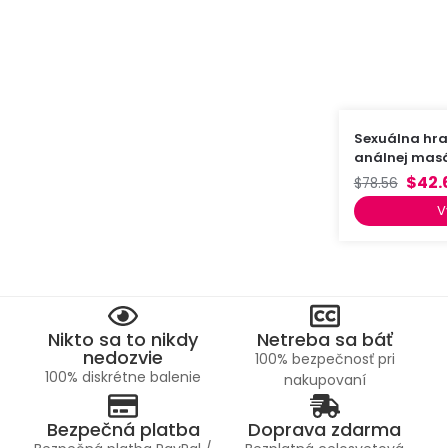
Sexuálna hra
análnej mas
$
42.
$
78.56
V
Nikto sa to nikdy
Netreba sa báť
nedozvie
100% bezpečnosť pri
100% diskrétne balenie
nakupovaní
Bezpečná platba
Doprava zdarma