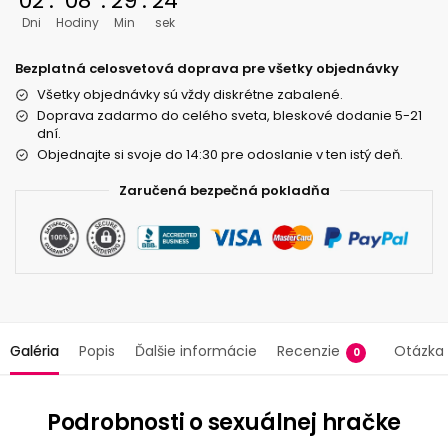
02
:
08
:
29
:
24
Dni
Hodiny
Min
sek
Bezplatná celosvetová doprava pre všetky objednávky
Všetky objednávky sú vždy diskrétne zabalené.
Doprava zadarmo do celého sveta, bleskové dodanie 5-21
dní.
Objednajte si svoje do 14:30 pre odoslanie v ten istý deň.
Zaručená bezpečná pokladňa
Galéria
Popis
Ďalšie informácie
Recenzie
Otázka
0
Podrobnosti o sexuálnej hračke