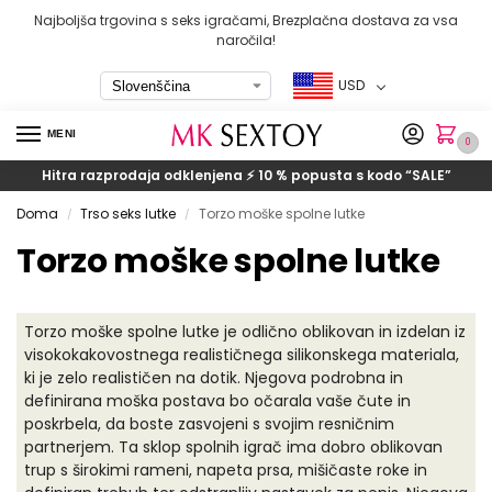
Najboljša trgovina s seks igračami, Brezplačna dostava za vsa
naročila!
USD
MENI
0
Hitra razprodaja odklenjena ⚡ 10 % popusta s kodo
“SALE”
Doma
Trso seks lutke
Torzo moške spolne lutke
/
/
Torzo moške spolne lutke
Torzo moške spolne lutke je odlično oblikovan in izdelan iz
visokokakovostnega realističnega silikonskega materiala,
ki je zelo realističen na dotik. Njegova podrobna in
definirana moška postava bo očarala vaše čute in
poskrbela, da boste zasvojeni s svojim resničnim
partnerjem. Ta sklop spolnih igrač ima dobro oblikovan
trup s širokimi rameni, napeta prsa, mišičaste roke in