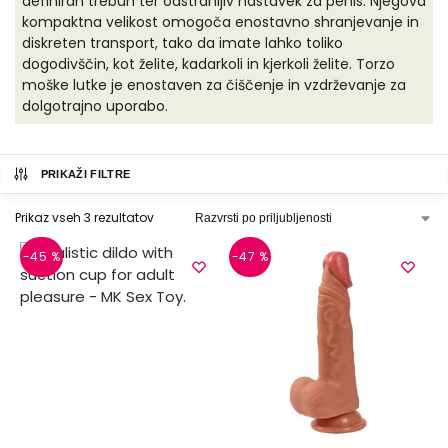
definiran trebuh ter odstranljiv nastavek za penis. Njegova
kompaktna velikost omogoča enostavno shranjevanje in
diskreten transport, tako da imate lahko toliko
dogodivščin, kot želite, kadarkoli in kjerkoli želite. Torzo
moške lutke je enostaven za čiščenje in vzdrževanje za
dolgotrajno uporabo.
PRIKAŽI FILTRE
Prikaz vseh 3 rezultatov
-45 %
-47 %