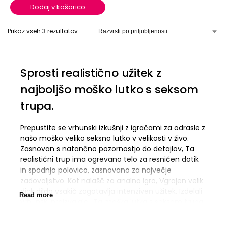
Dodaj v košarico
Prikaz vseh 3 rezultatov
Sprosti realistično užitek z
najboljšo moško lutko s seksom
trupa.
Prepustite se vrhunski izkušnji z igračami za odrasle z
našo moško veliko seksno lutko v velikosti v živo.
Zasnovan s natančno pozornostjo do detajlov, Ta
realistični trup ima ogrevano telo za resničen dotik
in spodnjo polovico, zasnovano za največje
zadovoljstvo. Kot nalašč za analno igro, Vgrajen velik
dick dildo vsakič zagotavlja intenziven užitek. Izdelali
Read more
vrhunski proizvajalci, Ta moška lutka s seksom trupa
ni samo trpežna, ampak tudi cenovno ugodna,
ponuja najboljšo vrednost za denar. Ne glede na to,