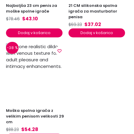
Najboljša 23 cm penis za
21 CM silikonska spolna
moške spolne igrače
igrača za masturbator
penisa
$
43.10
$
78.46
$
37.02
$
69.33
Dodaj v košarico
Dodaj v košarico
-38 %
Moška spolna igrača z
velikim penisom velikosti 29
cm
$
54.28
$
88.23