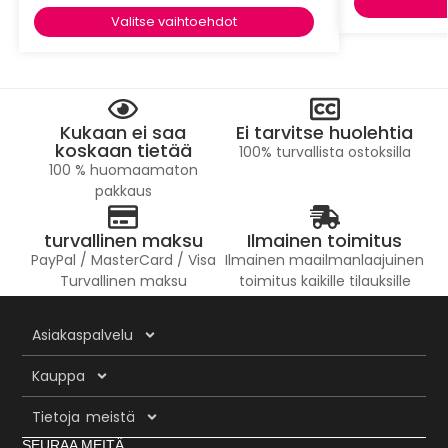
Valitse vaihtoehdot
Kukaan ei saa
Ei tarvitse huolehtia
koskaan tietää
100% turvallista ostoksilla
100 % huomaamaton
pakkaus
turvallinen maksu
Ilmainen toimitus
PayPal / MasterCard / Visa
Ilmainen maailmanlaajuinen
Turvallinen maksu
toimitus kaikille tilauksille
Asiakaspalvelu
Kauppa
Tietoja meistä
SEURAA MEITÄ