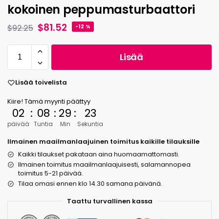
kokoinen peppumasturbaattori
$
81.52
$
92.25
-12 %
Lisää
Lisää toivelista
Kiire! Tämä myynti päättyy
02
:
08
:
29
:
22
päivää
Tuntia
Min
Sekuntia
Ilmainen maailmanlaajuinen toimitus kaikille tilauksille
Kaikki tilaukset pakataan aina huomaamattomasti.
Ilmainen toimitus maailmanlaajuisesti, salamannopea
toimitus 5-21 päivää.
Tilaa omasi ennen klo 14.30 samana päivänä.
Taattu turvallinen kassa