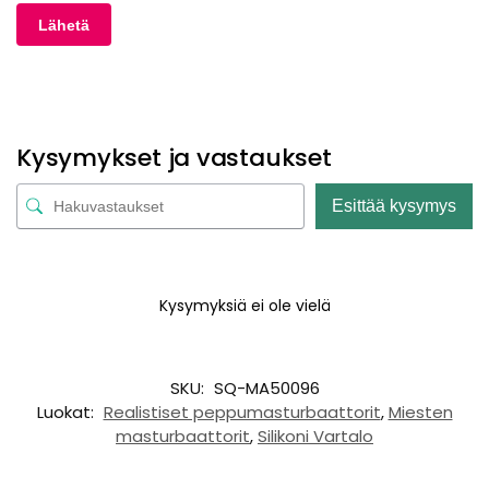
Kysymykset ja vastaukset
Esittää kysymys
Kysymyksiä ei ole vielä
SKU:
SQ-MA50096
Luokat:
Realistiset peppumasturbaattorit
,
Miesten
masturbaattorit
,
Silikoni Vartalo