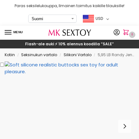
Paras seksilelukauppa, Ilmainen toimitus kaikille tilauksille!
USD
MENU
0
Flash-ale auki ⚡ 10% alennus koodilla
“SALE”
Kotiin
Seksinukun vartalo
Silikoni Vartalo
5,95 LB Randy Jenny Realistisen kokoinen peppumasturbaattori
/
/
/