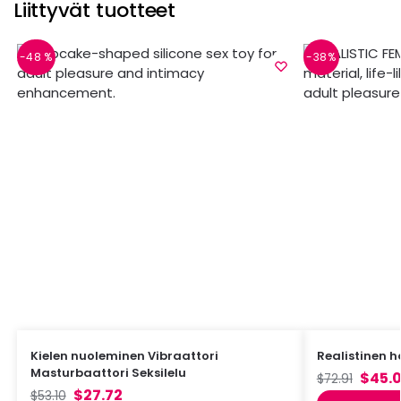
Liittyvät tuotteet
-48 %
-38%
Kielen nuoleminen Vibraattori
Realistinen h
Masturbaattori Seksilelu
$
45.0
$
72.91
$
27.72
$
53.10