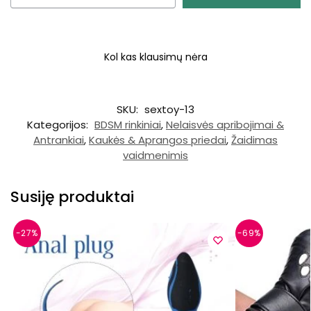
Kol kas klausimų nėra
SKU:
sextoy-13
Kategorijos:
BDSM rinkiniai
,
Nelaisvės apribojimai &
Antrankiai
,
Kaukės & Aprangos priedai
,
Žaidimas
vaidmenimis
Susiję produktai
-27%
-69%