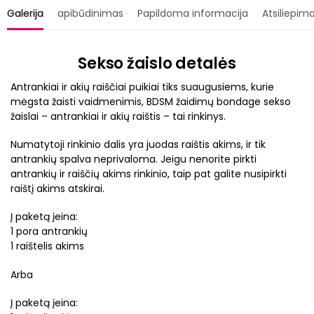
Galerija
apibūdinimas
Papildoma informacija
Atsiliepima
Sekso žaislo detalės
Antrankiai ir akių raiščiai puikiai tiks suaugusiems, kurie
mėgsta žaisti vaidmenimis, BDSM žaidimų bondage sekso
žaislai – antrankiai ir akių raištis – tai rinkinys.
Numatytoji rinkinio dalis yra juodas raištis akims, ir tik
antrankių spalva neprivaloma. Jeigu nenorite pirkti
antrankių ir raiščių akims rinkinio, taip pat galite nusipirkti
raištį akims atskirai.
Į paketą įeina:
1 pora antrankių
1 raištelis akims
Arba
Į paketą įeina: