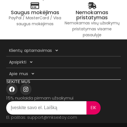
Saugus mokėjimas
Nemokamas
pristatymas
PayPal / MasterCard / Visa
Nemokamas visų užsakymų
saugus mokėjimas
pristatymas visame
pasaulyje
Klientų aptarnavimas
Apsipirkti
Apie mus
SEKITE MUS
15% nuolaida pirmam užsakymui
EIK
El. paštas: support@mksextoy.com