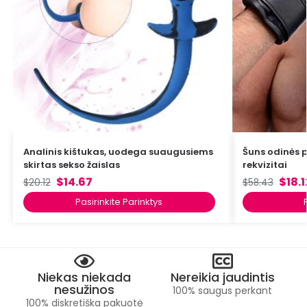
Analinis kištukas, uodega suaugusiems
Šuns odinės 
skirtas sekso žaislas
rekvizitai
$
14.67
$
18.1
$
20.12
$
58.43
Pasirinkite Parinktys
Niekas niekada
Nereikia jaudintis
nesužinos
100% saugus perkant
100% diskretiška pakuotė