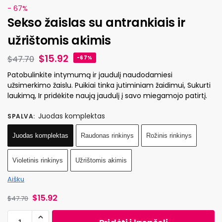
- 67%
Sekso žaislas su antrankiais ir
užrištomis akimis
$
15.92
$
47.70
-67%
Patobulinkite intymumą ir jaudulį naudodamiesi
užsimerkimo žaislu. Puikiai tinka jutiminiam žaidimui, Sukurti
laukimą, Ir pridėkite naują jaudulį į savo miegamojo patirtį.
Juodas komplektas
SPALVA
:
Juodas komplektas
Raudonas rinkinys
Rožinis rinkinys
Violetinis rinkinys
Užrištomis akimis
Aišku
$
15.92
$
47.70