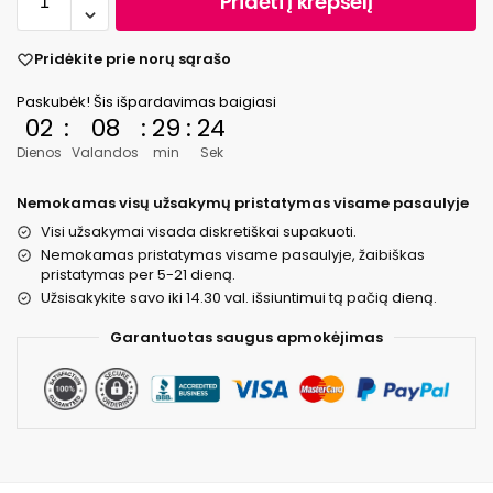
Pridėti į krepšelį
Pridėkite prie norų sąrašo
Paskubėk! Šis išpardavimas baigiasi
02
:
08
:
29
:
24
Dienos
Valandos
min
Sek
Nemokamas visų užsakymų pristatymas visame pasaulyje
Visi užsakymai visada diskretiškai supakuoti.
Nemokamas pristatymas visame pasaulyje, žaibiškas
pristatymas per 5-21 dieną.
Užsisakykite savo iki 14.30 val. išsiuntimui tą pačią dieną.
Garantuotas saugus apmokėjimas