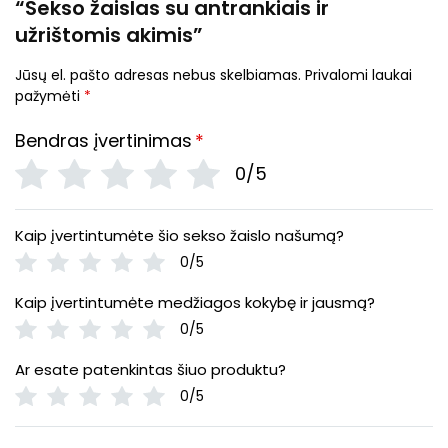
“Sekso žaislas su antrankiais ir
užrištomis akimis”
Jūsų el. pašto adresas nebus skelbiamas.
Privalomi laukai
pažymėti
*
Bendras įvertinimas
*
0/5
Kaip įvertintumėte šio sekso žaislo našumą?
0/5
Kaip įvertintumėte medžiagos kokybę ir jausmą?
0/5
Ar esate patenkintas šiuo produktu?
0/5