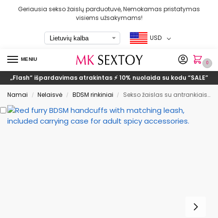
Geriausia sekso žaislų parduotuvė, Nemokamas pristatymas
visiems užsakymams!
USD
MENIU
0
„Flash“ išpardavimas atrakintas ⚡ 10% nuolaida su kodu
“SALE”
Namai
Nelaisvė
BDSM rinkiniai
Sekso žaislas su antrankiais ir užrištomis akimis
/
/
/