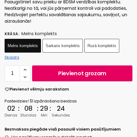
Paaugstiniet savu prieku ar BDSM verdzības komplektu.
Neatkarīgi no tā, vai jūs pārņemat kontroli vai padodaties,
Piedzīvojiet perfektu savaldīšanas sajaukumu, saviļņot, un
aizraušanās!
Melns komplekts
KRĀSA
:
Melns komplekts
Sarkans komplekts
Rozā komplekts
Skaidrs
Pievienot grozam
Pievienot vēlmju sarakstam
Pasteidzies! Šī izpārdošana beidzas
02
:
08
:
29
:
24
Dienas
Stundas
Min
Sekundes
Bezmaksas piegāde visā pasaulē visiem pasūtījumiem