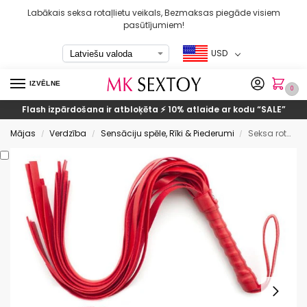
Labākais seksa rotaļlietu veikals, Bezmaksas piegāde visiem
pasūtījumiem!
USD
IZVĒLNE
0
Flash izpārdošana ir atbloķēta ⚡ 10% atlaide ar kodu
“SALE”
Mājas
Verdzība
Sensāciju spēle, Rīki & Piederumi
Seksa rotaļlieta ar roku dzelžiem un pātagu verdzības komplektu
/
/
/