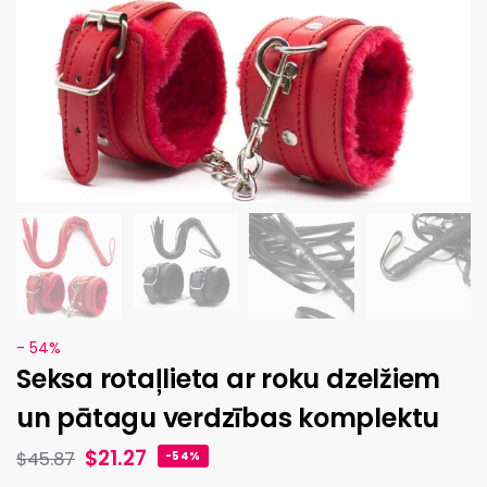
- 54%
Seksa rotaļlieta ar roku dzelžiem
un pātagu verdzības komplektu
$
21.27
$
45.87
-54%