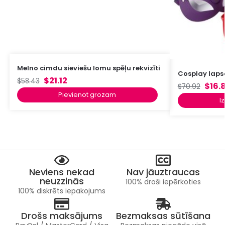
Melno cimdu sieviešu lomu spēļu rekvizīti
Cosplay laps
$
21.12
$
58.43
$
16.
$
70.92
Pievienot grozam
I
Neviens nekad
Nav jāuztraucas
neuzzinās
100% droši iepērkoties
100% diskrēts iepakojums
Drošs maksājums
Bezmaksas sūtīšana