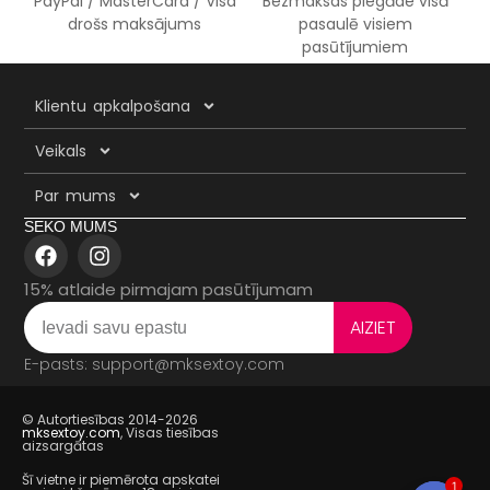
PayPal / MasterCard / Visa
Bezmaksas piegāde visā
drošs maksājums
pasaulē visiem
pasūtījumiem
Klientu apkalpošana
Veikals
Par mums
SEKO MUMS
15% atlaide pirmajam pasūtījumam
AIZIET
E-pasts: support@mksextoy.com
© Autortiesības 2014-2026
mksextoy.com
, Visas tiesības
aizsargātas
Šī vietne ir piemērota apskatei
1