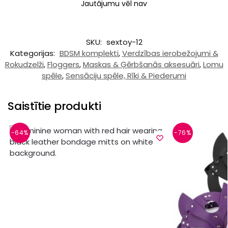
Jautājumu vēl nav
SKU:
sextoy-12
Kategorijas:
BDSM komplekti
,
Verdzības ierobežojumi &
Rokudzelži
,
Floggers
,
Maskas & Ģērbšanās aksesuāri
,
Lomu
spēle
,
Sensāciju spēle, Rīki & Piederumi
Saistītie produkti
-64%
-76%