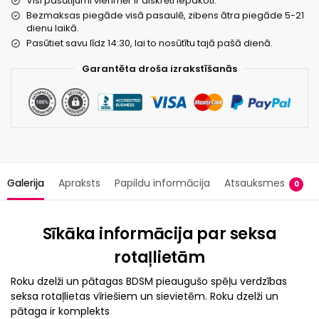
Visi pasūtījumi vienmēr ir diskrēti iepakoti.
Bezmaksas piegāde visā pasaulē, zibens ātra piegāde 5-21
dienu laikā.
Pasūtiet savu līdz 14:30, lai to nosūtītu tajā pašā dienā.
Garantēta droša izrakstīšanās
Galerija
Apraksts
Papildu informācija
Atsauksmes
0
Sīkāka informācija par seksa
rotaļlietām
Roku dzelži un pātagas BDSM pieaugušo spēļu verdzības
seksa rotaļlietas vīriešiem un sievietēm. Roku dzelži un
pātaga ir komplekts