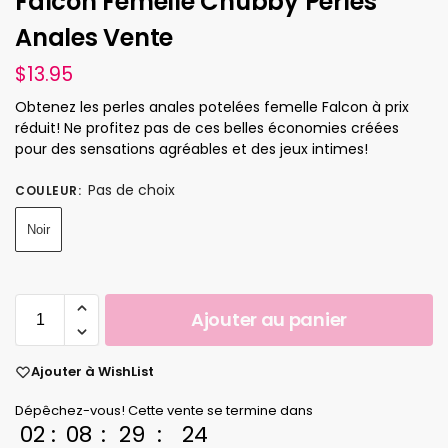
Falcon Femelle Chubby Perles
Anales Vente
$
13.95
Obtenez les perles anales potelées femelle Falcon à prix
réduit! Ne profitez pas de ces belles économies créées
pour des sensations agréables et des jeux intimes!
Pas de choix
COULEUR
:
Noir
Ajouter au panier
Ajouter à WishList
Dépêchez-vous! Cette vente se termine dans
02
:
08
:
29
:
23