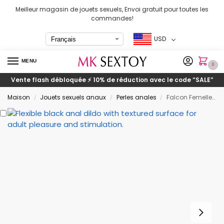
Meilleur magasin de jouets sexuels, Envoi gratuit pour toutes les
commandes!
USD
MENU
0
Vente flash débloquée ⚡ 10% de réduction avec le code
“SALE”
Maison
Jouets sexuels anaux
Perles anales
Falcon Femelle Chubby Perles Anales Vente
/
/
/