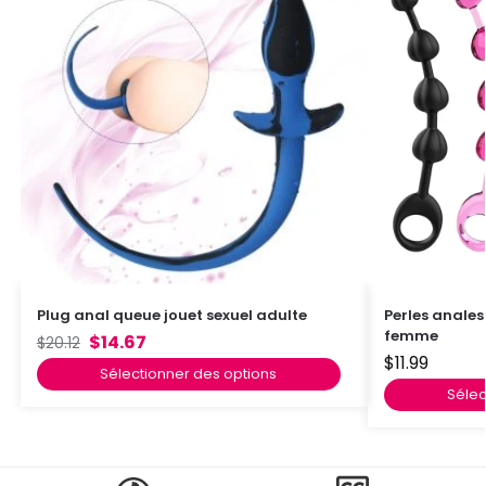
Plug anal queue jouet sexuel adulte
Perles anales
femme
$
14.67
$
20.12
$
11.99
Sélectionner des options
Sélec