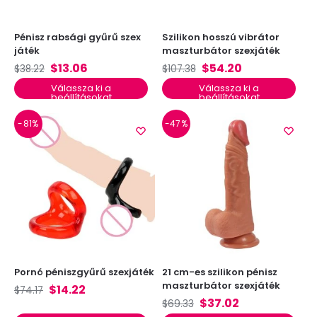
Pénisz rabsági gyűrű szex
Szilikon hosszú vibrátor
játék
maszturbátor szexjáték
$
13.06
$
54.20
$
38.22
$
107.38
Válassza ki a
Válassza ki a
beállításokat
beállításokat
-81%
-47%
Pornó péniszgyűrű szexjáték
21 cm-es szilikon pénisz
maszturbátor szexjáték
$
14.22
$
74.17
$
37.02
$
69.33