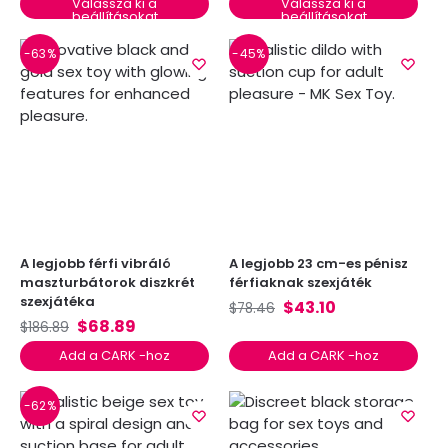
Válassza ki a
Válassza ki a
beállításokat
beállításokat
-63%
-45%
A legjobb férfi vibráló
A legjobb 23 cm-es pénisz
maszturbátorok diszkrét
férfiaknak szexjáték
szexjátéka
$
43.10
$
78.46
$
68.89
$
186.89
Add a CARK -hoz
Add a CARK -hoz
-62%