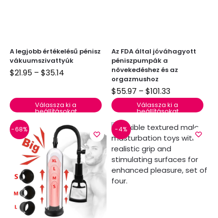
A legjobb értékelésű pénisz
Az FDA által jóváhagyott
vákuumszivattyúk
péniszpumpák a
növekedéshez és az
$
21.95
–
$
35.14
orgazmushoz
$
55.97
–
$
101.33
Válassza ki a
Válassza ki a
beállításokat
beállításokat
-68%
-4%