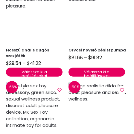
Hosszú anális dugós
Orvosi növelő péniszpumpa
szexjáték
$
81.68
–
$
91.82
$
29.54
–
$
41.22
Válassza ki a
Válassza ki a
beállításokat
beállításokat
-66%
-50%