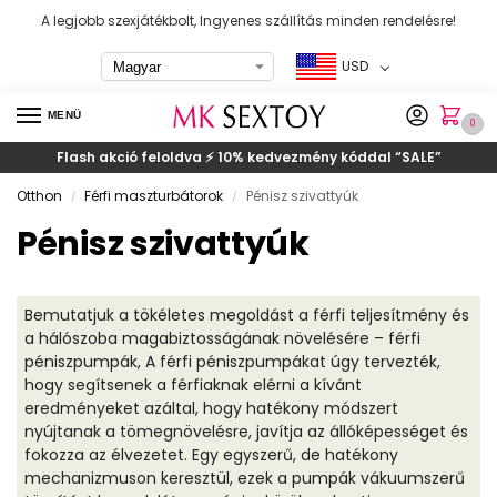
A legjobb szexjátékbolt, Ingyenes szállítás minden rendelésre!
USD
MENÜ
0
Flash akció feloldva ⚡ 10% kedvezmény kóddal
“SALE”
Otthon
Férfi maszturbátorok
Pénisz szivattyúk
/
/
Pénisz szivattyúk
Bemutatjuk a tökéletes megoldást a férfi teljesítmény és
a hálószoba magabiztosságának növelésére – férfi
péniszpumpák, A férfi péniszpumpákat úgy tervezték,
hogy segítsenek a férfiaknak elérni a kívánt
eredményeket azáltal, hogy hatékony módszert
nyújtanak a tömegnövelésre, javítja az állóképességet és
fokozza az élvezetet. Egy egyszerű, de hatékony
mechanizmuson keresztül, ezek a pumpák vákuumszerű