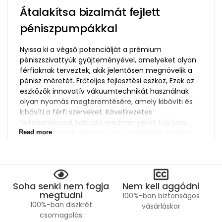
Átalakítsa bizalmát fejlett
péniszpumpákkal
Nyissa ki a végső potenciálját a prémium
péniszszivattyúk gyűjteményével, amelyeket olyan
férfiaknak terveztek, akik jelentősen megnövelik a
pénisz méretét. Erőteljes fejlesztési eszköz, Ezek az
eszközök innovatív vákuumtechnikát használnak
olyan nyomás megteremtésére, amely kibővíti és
kibővíti a férfi szerveket. Következetes
felhasználással, Látható eredményeket fog látni,
amelyek növelik a bizalmat és javíthatják az intim
Read more
pillanatokat. A péniszpumpunk a beszámolók előtt
és után hangsúlyozza termékeink hatékonyságát, és
feltárja az elégedett ügyfelek által elért figyelemre
méltó átalakulásokat. Fokozza tapasztalatait, és
Soha senki nem fogja
Nem kell aggódni
erősítse meg férfiasságát egy péniszpumpával,
megtudni
amelyet az optimális eredményekhez terveztek.
100%-ban biztonságos
100%-ban diszkrét
vásárláskor
csomagolás
Fedezze fel a legjobb automatikus