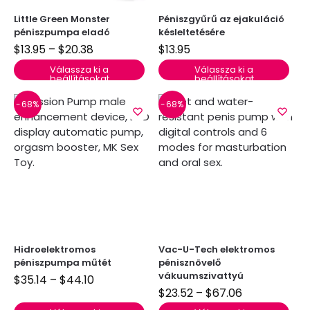
Little Green Monster
Péniszgyűrű az ejakuláció
péniszpumpa eladó
késleltetésére
$
13.95
–
$
20.38
$
13.95
Válassza ki a
Válassza ki a
beállításokat
beállításokat
-68%
-68%
Hidroelektromos
Vac-U-Tech elektromos
péniszpumpa műtét
pénisznövelő
vákuumszivattyú
$
35.14
–
$
44.10
$
23.52
–
$
67.06