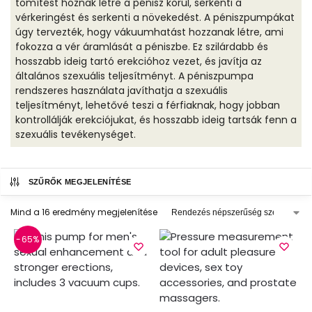
tömítést hoznak létre a pénisz körül, serkenti a
vérkeringést és serkenti a növekedést. A péniszpumpákat
úgy tervezték, hogy vákuumhatást hozzanak létre, ami
fokozza a vér áramlását a péniszbe. Ez szilárdabb és
hosszabb ideig tartó erekcióhoz vezet, és javítja az
általános szexuális teljesítményt. A péniszpumpa
rendszeres használata javíthatja a szexuális
teljesítményt, lehetővé teszi a férfiaknak, hogy jobban
kontrollálják erekciójukat, és hosszabb ideig tartsák fenn a
szexuális tevékenységet.
SZŰRŐK MEGJELENÍTÉSE
Mind a 16 eredmény megjelenítése
-65%