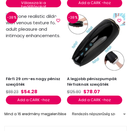
Válassza ki a
Add a CARK -hoz
beállításokat
-38%
-38%
Férfi 29 cm-es nagy pénisz
A legjobb péniszpumpák
szexjáték
férfiaknak szexjáték
$
54.28
$
78.07
$
88.23
$
125.80
Add a CARK -hoz
Add a CARK -hoz
Mind a 16 eredmény megjelenítése