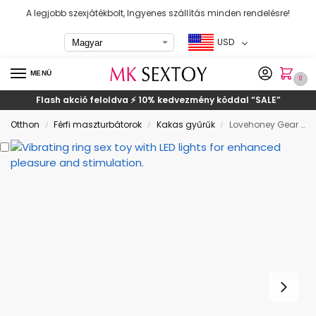
A legjobb szexjátékbolt, Ingyenes szállítás minden rendelésre!
USD
MENÜ
0
Flash akció feloldva ⚡ 10% kedvezmény kóddal
“SALE”
Otthon
Férfi maszturbátorok
Kakas gyűrűk
Lovehoney Gear Essentials kakasgyűrűk
/
/
/