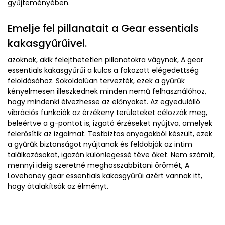
gyűjteményében.
Emelje fel pillanatait a Gear essentials
kakasgyűrűivel.
azoknak, akik felejthetetlen pillanatokra vágynak, A gear
essentials kakasgyűrűi a kulcs a fokozott elégedettség
feloldásához. Sokoldalúan tervezték, ezek a gyűrűk
kényelmesen illeszkednek minden nemű felhasználóhoz,
hogy mindenki élvezhesse az előnyöket. Az egyedülálló
vibrációs funkciók az érzékeny területeket célozzák meg,
beleértve a g-pontot is, izgató érzéseket nyújtva, amelyek
felerősítik az izgalmat. Testbiztos anyagokból készült, ezek
a gyűrűk biztonságot nyújtanak és feldobják az intim
találkozásokat, igazán különlegessé téve őket. Nem számít,
mennyi ideig szeretné meghosszabbítani örömét, A
Lovehoney gear essentials kakasgyűrűi azért vannak itt,
hogy átalakítsák az élményt.