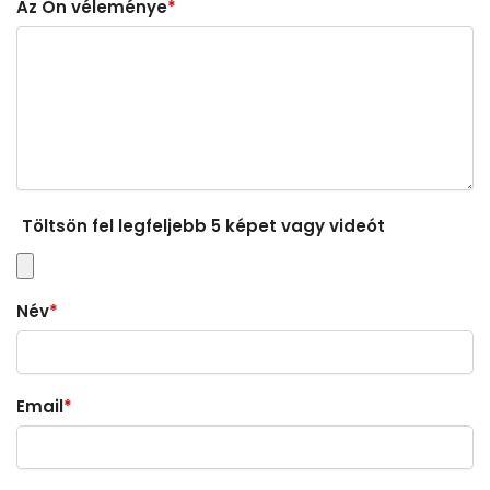
Az Ön véleménye
*
Töltsön fel legfeljebb 5 képet vagy videót
Név
*
Email
*