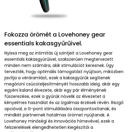
Fokozza örömét a Lovehoney gear
essentials kakasgyűrűivel.
Nyissa meg az intimitás új szintjeit a Lovehoney gear
essentials kakasgyűrűivel, szakszerűen megtervezett
minden nem számára, akik stimulációt keresnek. Úgy
tervezték, hogy optimális támogatást nyújtson, miközben
javítja a véráramlást, ezek a kakasgyűrűk segítenek
megőrizni csúcsteljesítményét hosszabb ideig.
akár egy
egyéni kaland élvezete, akár egy pár élményének
fűszerezése, ezek a gyűrűk növelik az élvezetet a
kényelmes használat és az izgalmas érzések révén. Rezgő
opcióval, a G-pont stimulálására összpontosítanak, és
mindkét partnernek hatalmas örömet nyújtanak. A
Lovehoney minőségi és innovációs hírnevével, ezek a
felszerelések elengedhetetlen kiegészítői a