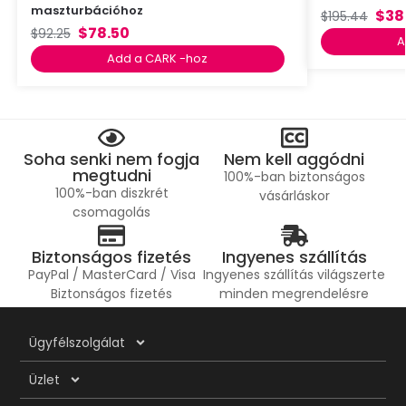
maszturbációhoz
$
38
$
195.44
$
78.50
$
92.25
A
Add a CARK -hoz
Soha senki nem fogja
Nem kell aggódni
megtudni
100%-ban biztonságos
100%-ban diszkrét
vásárláskor
csomagolás
Biztonságos fizetés
Ingyenes szállítás
PayPal / MasterCard / Visa
Ingyenes szállítás világszerte
Biztonságos fizetés
minden megrendelésre
Ügyfélszolgálat
Üzlet