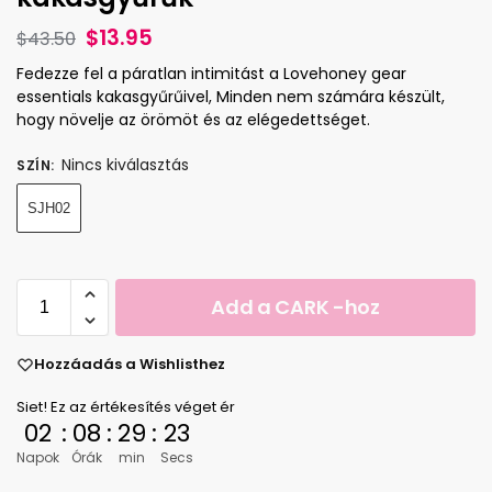
$
13.95
$
43.50
Fedezze fel a páratlan intimitást a Lovehoney gear
essentials kakasgyűrűivel, Minden nem számára készült,
hogy növelje az örömöt és az elégedettséget.
Nincs kiválasztás
SZÍN
:
SJH02
Add a CARK -hoz
Hozzáadás a Wishlisthez
Siet! Ez az értékesítés véget ér
02
:
08
:
29
:
22
Napok
Órák
min
Secs