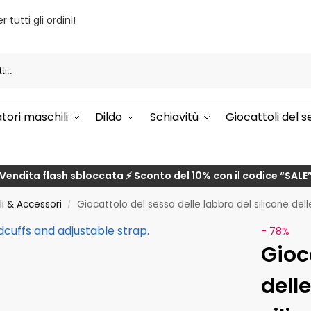
 tutti gli ordini!
Rice
ori maschili
Dildo
Schiavitù
Giocattoli del 
Vendita flash sbloccata ⚡ Sconto del 10% con il codice
“SALE
li & Accessori
Giocattolo del sesso delle labbra del silicone de
/
- 78%
Gioc
dell