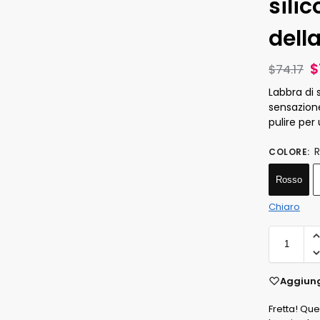
sili
dell
$
$
74.17
Labbra di 
sensazione
pulire per
COLORE
:
Rosso
Chiaro
Aggiung
Fretta! Qu