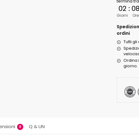
termina tr
02
:
0
Giorni
Ore
Spedizione
ordini
Tutti g
Spedizi
velociss
Ordina 
giorno.
ensioni
Q & UN
0