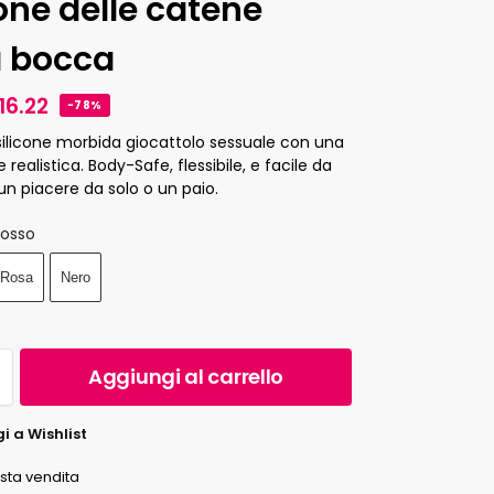
cone delle catene
a bocca
16.22
-78%
silicone morbida giocattolo sessuale con una
 realistica. Body-Safe, flessibile, e facile da
 un piacere da solo o un paio.
Rosso
Rosa
Nero
Aggiungi al carrello
i a Wishlist
esta vendita