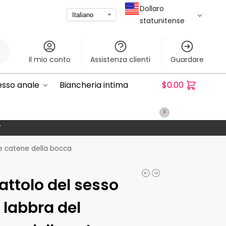
Dollaro
statunitense
rca
Il mio conto
Assistenza clienti
Guardare
sesso anale
Biancheria intima
$
0.00
0
”
lle catene della bocca
attolo del sesso
e labbra del