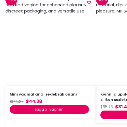
Mini vaginal anal sexleksak onani
Kvinnlig upp
silikon sexle
$
44.38
$
174.27
$
31.
$
65.78
Lägg till vagnen