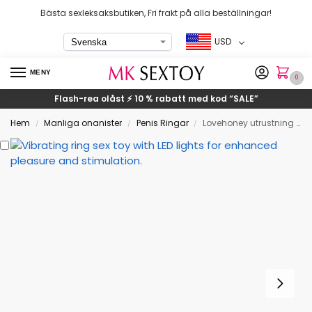
Bästa sexleksaksbutiken, Fri frakt på alla beställningar!
USD
MENY
0
Flash-rea olåst ⚡ 10 % rabatt med kod
“SALE”
Hem
Manliga onanister
Penis Ringar
Lovehoney utrustning väsentliga Kuk Ringar
/
/
/