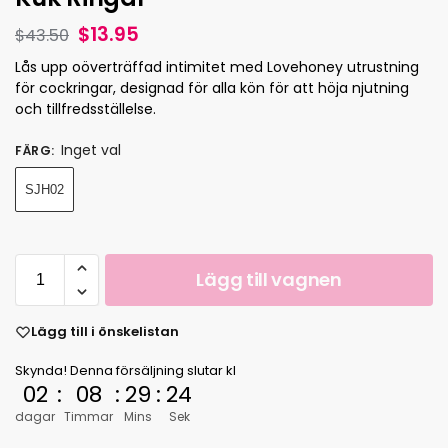
$
13.95
$
43.50
Lås upp oöverträffad intimitet med Lovehoney utrustning
för cockringar, designad för alla kön för att höja njutning
och tillfredsställelse.
Inget val
FÄRG
:
SJH02
Lägg till vagnen
Lägg till i önskelistan
Skynda! Denna försäljning slutar kl
02
:
08
:
29
:
23
dagar
Timmar
Mins
Sek