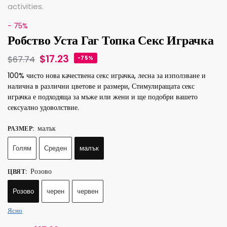
- 75%
Робство Уста Гаг Топка Секс Играчка
$
17.23
$
67.74
-75%
100% чисто нова качествена секс играчка, лесна за използване и
налична в различни цветове и размери, Стимулиращата секс
играчка е подходяща за мъже или жени и ще подобри вашето
сексуално удоволствие.
малък
РАЗМЕР
:
Голям
Среден
малък
Розово
ЦВЯТ
:
Розово
черен
червен
Ясно