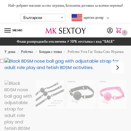
Най-добрият магазин за секс играчки, Безплатна доставка за всички поръчки!
щатски долар
МЕНЮ
0
Флаш разпродажба отключена ⚡ 10% отстъпка с код
“SALE”
У дома
Робство
Бондаж с топка
Робство Уста Гаг Топка Секс Играчка
/
/
/