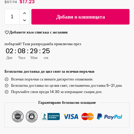
$
17.23
$
67.74
Добави в кошницата
Добавете към списъка с желания
побързай! Тази разпродажба приключва през
02
:
08
:
29
:
25
Дни
Часа
Мин
сек
Безплатна доставка до цял свят за всички поръчки
Всички поръчки са винаги дискретно опаковани.
Безплатна доставка по целия свят, светкавична доставка 5-21 дни.
Поръчайте своя преди 14:30 за изпращане същия ден.
Гарантирано безопасно плащане