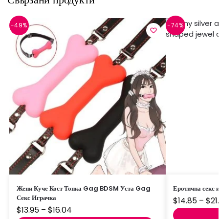
-49%
-74%
Жени Куче Кост Топка Gag BDSM Уста Gag
Еротична секс и
Секс Играчка
$
14.85
–
$
21
$
13.95
–
$
16.04