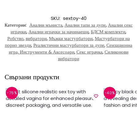
SKU:
sextoy-40
Категории:
Анални мъниста
,
Анални тапи за дупе
,
Анални секс
играчки
,
Анални играчки за начинаещи
,
БДСМ комплекти
,
Робство
,
вибратори
,
Мъжки мастурбатори
,
Мастурбатори на
порно звезди
,
Реалистични мастурбатори за дупе
,
Сензационна
игра, Инструменти & Аксесоари
,
Секс играчка
,
Силиконови
вибратори
Свързани продукти
-75%
-40%