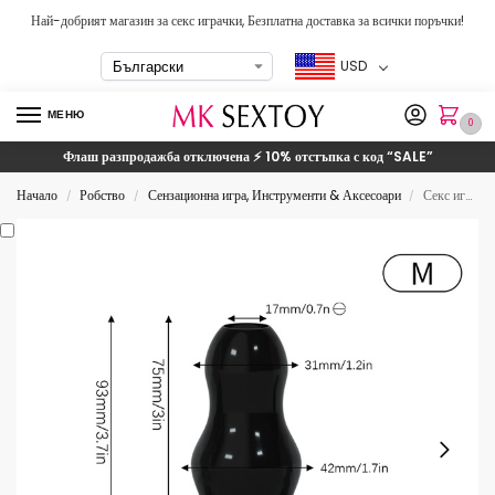
Най-добрият магазин за секс играчки, Безплатна доставка за всички поръчки!
USD
МЕНЮ
0
Флаш разпродажба отключена ⚡ 10% отстъпка с код
“SALE”
Начало
Робство
Сензационна игра, Инструменти & Аксесоари
Секс играчка със силиконова запушалка
/
/
/