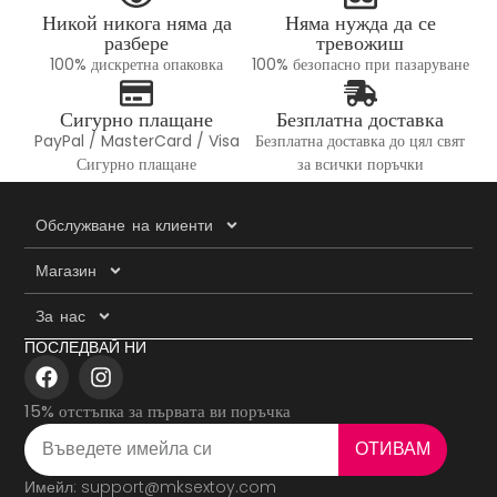
Никой никога няма да
Няма нужда да се
разбере
тревожиш
100% дискретна опаковка
100% безопасно при пазаруване
Сигурно плащане
Безплатна доставка
PayPal / MasterCard / Visa
Безплатна доставка до цял свят
Сигурно плащане
за всички поръчки
Обслужване на клиенти
Магазин
За нас
ПОСЛЕДВАЙ НИ
15% отстъпка за първата ви поръчка
ОТИВАМ
Имейл: support@mksextoy.com