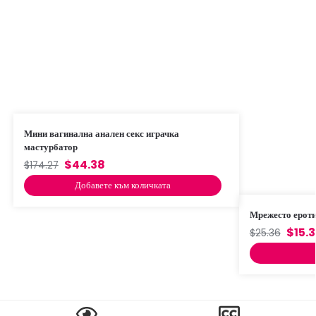
Мини вагинална анален секс играчка
мастурбатор
$
44.38
$
174.27
Добавете към количката
Мрежесто ероти
$
15.
$
25.36