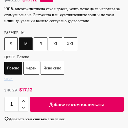
100% висококачествена секс играчка, която може да се използва за
стимулиране на G-точката или чувствителните зони и по този
начин да увеличи вашето сексуално удоволствие.
М
РАЗМЕР
:
S
М
Л
XL
XXL
Розово
ЦВЯТ
:
Розово
черен
Ясно сиво
Ясно
$
17.12
$
46.29
Добавете към количката
Добавете към списъка с желания