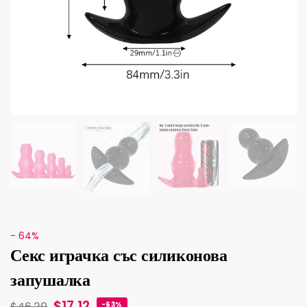
- 64%
Секс играчка със силиконова
запушалка
$
17.12
$
46.29
-63%