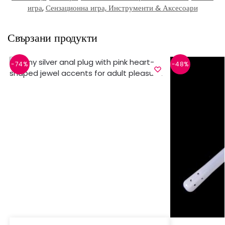
игра
,
Сензационна игра, Инструменти & Аксесоари
Свързани продукти
-74%
-48%