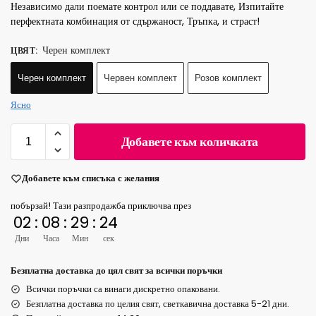
Независимо дали поемате контрол или се поддавате, Изпитайте
перфектната комбинация от сдържаност, Тръпка, и страст!
Черен комплект
ЦВЯТ
:
Черен комплект
Червен комплект
Розов комплект
Ясно
Добавете към количката
Добавете към списъка с желания
побързай! Тази разпродажба приключва през
02
:
08
:
29
:
24
Дни
Часа
Мин
сек
Безплатна доставка до цял свят за всички поръчки
Всички поръчки са винаги дискретно опаковани.
Безплатна доставка по целия свят, светкавична доставка 5-21 дни.