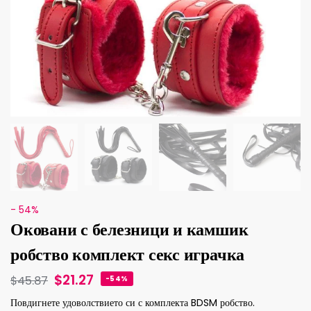
- 54%
Оковани с белезници и камшик
робство комплект секс играчка
$
21.27
$
45.87
-54%
Повдигнете удоволствието си с комплекта BDSM робство.