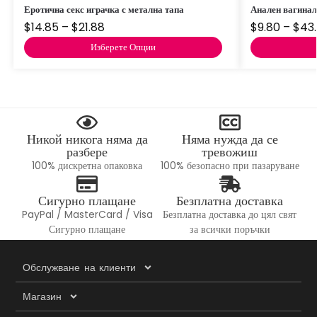
Еротична секс играчка с метална тапа
Анален вагина
$
14.85
–
$
21.88
$
9.80
–
$
43
Изберете Опции
Никой никога няма да
Няма нужда да се
разбере
тревожиш
100% дискретна опаковка
100% безопасно при пазаруване
Сигурно плащане
Безплатна доставка
PayPal / MasterCard / Visa
Безплатна доставка до цял свят
Сигурно плащане
за всички поръчки
Обслужване на клиенти
Магазин