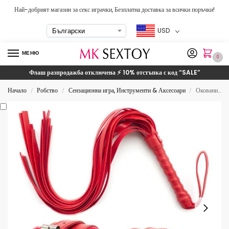
Най-добрият магазин за секс играчки, Безплатна доставка за всички поръчки!
USD
МЕНЮ
0
Флаш разпродажба отключена ⚡ 10% отстъпка с код
“SALE”
Начало
Робство
Сензационна игра, Инструменти & Аксесоари
Оковани с белезници и камшик робство комплект секс играчка
/
/
/