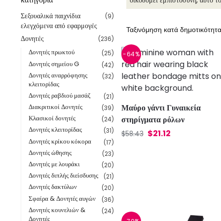
οικοδομεί εμπιστοσύνη, αυτό τ
Σεξουαλικά παιχνίδια
(9)
ελεγχόμενα από εφαρμογές
Δονητές
(236)
Δονητές πρωκτού
(25)
-64%
Δονητές σημείου G
(42)
Δονητές αναρρόφησης
(32)
κλειτορίδας
Δονητές ραβδιού μασάζ
(21)
Μαύρο γάντι Γυναικεία
Διακριτικοί Δονητές
(39)
Κλασικοί δονητές
στηρίγματα ρόλων
(24)
Δονητές κλειτορίδας
(31)
$
21.12
$
58.43
Δονητές κρίκου κόκορα
(17)
Δονητές ώθησης
(23)
Δονητές με λουράκι
(20)
Δονητές διπλής διείσδυσης
(21)
Δονητές δακτύλων
(20)
Σφαίρα & Δονητές αυγών
(36)
Δονητές κουνελιών &
(24)
Δονητές