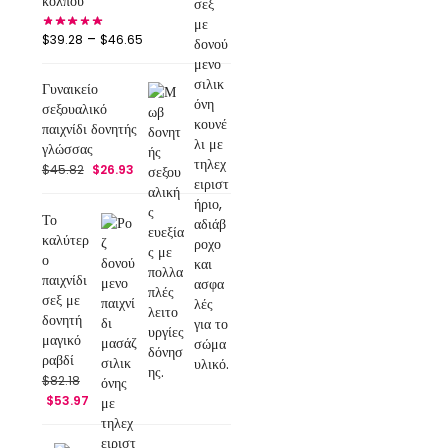
κόλπου
–
$
39.28
$
46.65
Γυναικείο
σεξουαλικό
παιχνίδι δονητής
γλώσσας
$
45.82
$
26.93
Το
καλύτερ
ο
παιχνίδι
σεξ με
δονητή
μαγικό
ραβδί
$
82.18
$
53.97