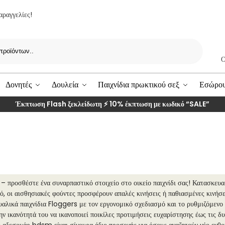
αραγγελίες!
Ερευνα
Ο
Δονητές
Δουλεία
Παιχνίδια πρωκτικού σεξ
Εσώρο
Έκπτωση Flash ξεκλείδωτη ⚡ 10% έκπτωση με κωδικό
“SALE”
 – προσθέστε ένα συναρπαστικό στοιχείο στο οικείο παιχνίδι σας! Κατασκευα
, οι αισθησιακές φούντες προσφέρουν απαλές κινήσεις ή παθιασμένες κινήσει
ουαλικά παιχνίδια Floggers με τον εργονομικό σχεδιασμό και το ρυθμιζόμενο
την ικανότητά του να ικανοποιεί ποικίλες προτιμήσεις ευχαρίστησης έως τις δ