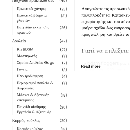
Παιχνίδια πρωκτικού σεξ
(45)
Απογειώστε τις προσωπικές
Πρωκτικές χάντρες
(23)
πολυπλοκότητα. Κατασκευασ
Πρωκτικά βύσματα
(31)
γλουτών
ευχαρίστησης και του πόνου
Παιχνίδια εκκίνησης
μαύρα σχέδια έως ευπροσάρ
(26)
πρωκτού
προς πώληση και βρείτε το
Δουλεία
(42)
Γιατί να επιλέξετ
Κιτ BDSM
(27)
Μαστιγωτές
(7)
Σφαίρα Δουλείας Gags
Τα bdsm floggers μας είνα
(7)
Read more
και απόδοση, Κάθε μαστίγι
Γάντια
(3)
δέρμα Flogger εξασφαλίζει
Ηλεκτροδιέγερση
(4)
μοναδικό σχέδιο, Η συλλογ
Περιορισμοί Δουλεία &
(7)
Χειροπέδες
ένα must-have για οποι
Μάσκες & Αξεσουάρ
(18)
ντυσίματος
Παιχνίδι αίσθησης,
(26)
Εργαλεία & Αξεσουάρ
Κορμός κούκλας
(20)
Κορμός κούκλας
(18)