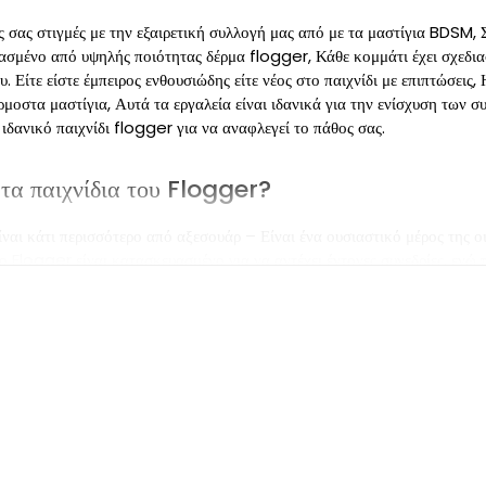
 σας στιγμές με την εξαιρετική συλλογή μας από με τα μαστίγια BDSM, 
μένο από υψηλής ποιότητας δέρμα flogger, Κάθε κομμάτι έχει σχεδιαστ
. Είτε είστε έμπειρος ενθουσιώδης είτε νέος στο παιχνίδι με επιπτώσεις
μοστα μαστίγια, Αυτά τα εργαλεία είναι ιδανικά για την ενίσχυση των
 ιδανικό παιχνίδι flogger για να αναφλεγεί το πάθος σας.
ε τα παιχνίδια του Flogger?
ι κάτι περισσότερο από αξεσουάρ – Είναι ένα ουσιαστικό μέρος της οι
ο Flogger είναι κατασκευασμένο για να αντέχει έντονες συνεδρίες, ενώ
 μια μαλακή αλλά σταθερή αφή, ιδανικό για αρχάριους και εμπειρογνώμο
ή μας έχει κάτι για όλους. Βυθιστείτε στον κόσμο των παιχνιδιών Flog
ονδήποτε ενθουσιώδη BDSM.