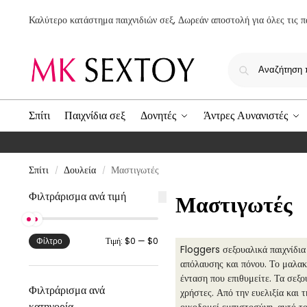
Καλύτερο κατάστημα παιχνιδιών σεξ, Δωρεάν αποστολή για όλες τις π
Σπίτι
Παιχνίδια σεξ
Δονητές
Άντρες Αυνανιστές
Σπίτι
Δουλεία
Μαστιγωτές
/
/
Φιλτράρισμα ανά τιμή
Μαστιγωτές
Τιμή:
$0
—
$0
Φίλτρο
Floggers σεξουαλικά παιχνίδια
απόλαυσης και πόνου. Το μαλακό
ένταση που επιθυμείτε. Τα σεξ
Φιλτράρισμα ανά
χρήστες. Από την ευελιξία και 
κατηγορία