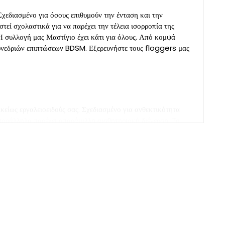
Σχεδιασμένο για όσους επιθυμούν την ένταση και την
εί σχολαστικά για να παρέχει την τέλεια ισορροπία της
, Η συλλογή μας Μαστίγιο έχει κάτι για όλους. Από κομψά
 συνεδριών επιπτώσεων BDSM. Εξερευνήστε τους floggers μας
κείως εργαλειοειδούς σας. Σχεδιασμένο για ανθεκτικότητα
 παράλληλα παρέχει απαράμιλλη αισθητηριακή διέγερση. Το
νες. Είτε ψάχνετε για ένα κλασικό μαύρο flogger ή ένα
ger και ανακαλύψτε γιατί οι floggers μας προς πώληση είναι