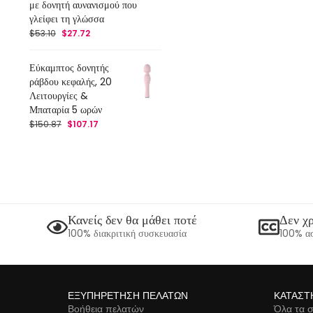
με δονητή αυνανισμού που
γλείφει τη γλώσσα
$
53.10
$
27.72
Εύκαμπτος δονητής
ράβδου κεφαλής, 20
Λειτουργίες &
Μπαταρία 5 ωρών
$
150.87
$
107.17
Κανείς δεν θα μάθει ποτέ
Δεν χρ
100% διακριτική συσκευασία
100% ασ
ΕΞΥΠΗΡΈΤΗΣΗ ΠΕΛΑΤΏΝ
ΚΑΤΆΣΤ
Βοήθεια πελατών
Όλα τα σ