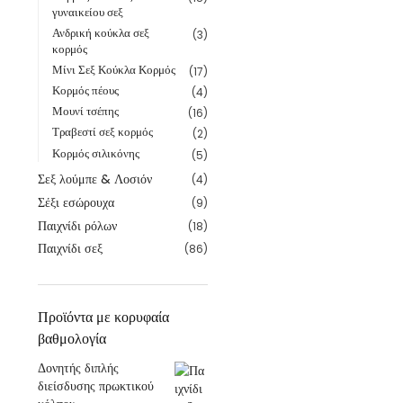
γυναικείου σεξ
Ανδρική κούκλα σεξ
(3)
κορμός
Μίνι Σεξ Κούκλα Κορμός
(17)
Κορμός πέους
(4)
Μουνί τσέπης
(16)
Τραβεστί σεξ κορμός
(2)
Κορμός σιλικόνης
(5)
Σεξ λούμπε & Λοσιόν
(4)
Σέξι εσώρουχα
(9)
Παιχνίδι ρόλων
(18)
Παιχνίδι σεξ
(86)
Προϊόντα με κορυφαία
βαθμολογία
Δονητής διπλής
διείσδυσης πρωκτικού