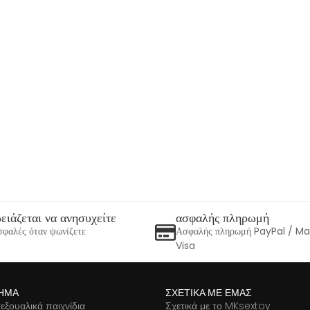
ειάζεται να ανησυχείτε
ασφαλής πληρωμή
φαλές όταν ψωνίζετε
Ασφαλής πληρωμή PayPal / M
Visa
ΗΜΑ
ΣΧΕΤΙΚΆ ΜΕ ΕΜΆΣ
εξουαλικά παιχνίδια
Σχετικά με το MKsextoy