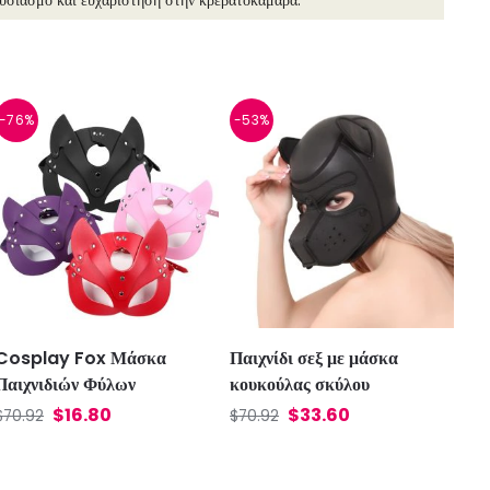
ουσιασμό και ευχαρίστηση στην κρεβατοκάμαρα.
-76%
-53%
Cosplay Fox Μάσκα
Παιχνίδι σεξ με μάσκα
Παιχνιδιών Φύλων
κουκούλας σκύλου
$
16.80
$
33.60
$
70.92
$
70.92