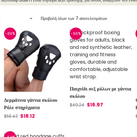
ο αξεσουάρ bdsm είναι σίγουρα άξιο προσοχής για όσους αναζητούν νέο ενθ
Προβολή όλων των 7 αποτελεσμάτων
-69%
-66%
Παιχνίδι σεξ ρόλων με γάντια
σκύλου
Δερμάτινα γάντια σκύλου
$
16.97
$
49.24
Ρόλε στηρίγματα
$
18.12
$
58.43