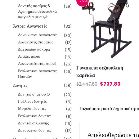
-70%
Δονητής σφαίρας &
(29)
Αγαπημένα σεξουαλικά
παιχνίδια με αυγά
Άντρες Αυνανιστές
(82)
Δονούμενοι Αυνανιστές
(30)
Αυνανιστές στόματος
(12)
Δαχτυλίδια κόκορα
(15)
Αντλίες πέους
(16)
Αυνανιστές σταρ πορνό
(26)
Γυναικεία σεξουαλική
Ρεαλιστικοί Αυνανιστές
(26)
καρέκλα
Πισινών
$
737.83
$
2,447.69
Δονητές
(28)
Δονητές σημείου G
(20)
Γυάλινοι δονητές
(5)
Μεγάλοι δονητές
(9)
Ρεαλιστικοί δονητές
(11)
Δονητές σιλικόνης
(16)
Δονούμενοι δονητές
(12)
Απελευθερώστε τ