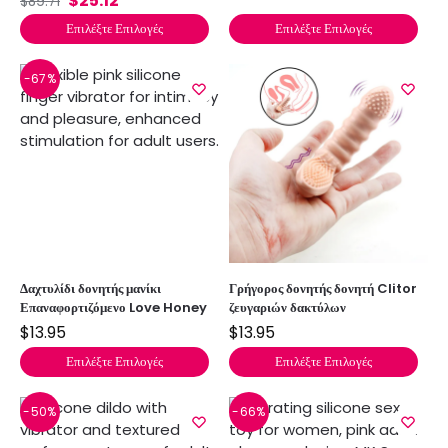
$
25.12
$
89.71
Επιλέξτε Επιλογές
Επιλέξτε Επιλογές
-67%
Δαχτυλίδι δονητής μανίκι
Γρήγορος δονητής δονητή Clitor
Επαναφορτιζόμενο Love Honey
ζευγαριών δακτύλων
$
13.95
$
13.95
Επιλέξτε Επιλογές
Επιλέξτε Επιλογές
-50%
-66%