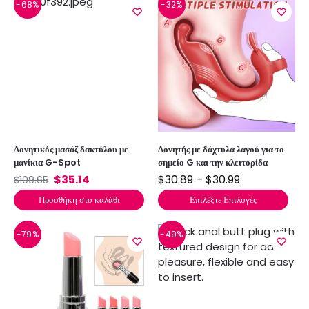
-68%
-32%
Δονητικός μασάζ δακτύλου με
Δονητής με δάχτυλα λαγού για το
μανίκια G-Spot
σημείο G και την κλειτορίδα
$
35.14
$
30.89
–
$
30.99
$
109.65
Προσθήκη στο καλάθι
Επιλέξτε Επιλογές
-79%
-49%