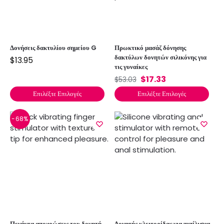
Δονήσεις δακτυλίου σημείου G
Πρωκτικό μασάζ δόνησης
δακτύλων δονητών σιλικόνης για
$
13.95
τις γυναίκες
$
17.33
$
53.03
Επιλέξτε Επιλογές
Επιλέξτε Επιλογές
-68%
Πενήντα αποχρώσεις του δονητή
Δονητής κλειτορίδας για πιπίλισμα