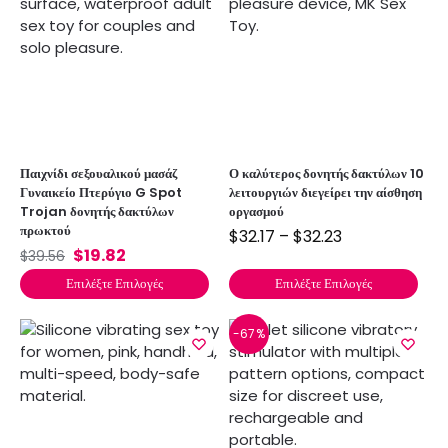
Παιχνίδι σεξουαλικού μασάζ
Ο καλύτερος δονητής δακτύλων 10
Γυναικείο Πτερύγιο G Spot
λειτουργιών διεγείρει την αίσθηση
Trojan δονητής δακτύλων
οργασμού
πρωκτού
$
32.17
–
$
32.23
$
19.82
$
39.56
Επιλέξτε Επιλογές
Επιλέξτε Επιλογές
-67%