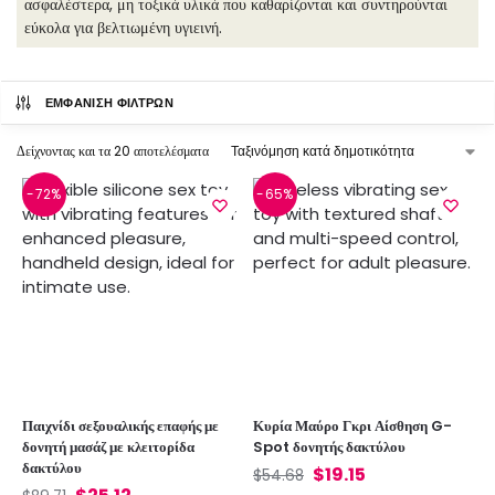
ασφαλέστερα, μη τοξικά υλικά που καθαρίζονται και συντηρούνται
εύκολα για βελτιωμένη υγιεινή.
ΕΜΦΆΝΙΣΗ ΦΊΛΤΡΩΝ
Δείχνοντας και τα 20 αποτελέσματα
-72%
-65%
Παιχνίδι σεξουαλικής επαφής με
Κυρία Μαύρο Γκρι Αίσθηση G-
δονητή μασάζ με κλειτορίδα
Spot δονητής δακτύλου
δακτύλου
$
19.15
$
54.68