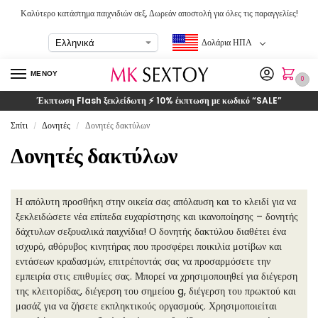
Καλύτερο κατάστημα παιχνιδιών σεξ, Δωρεάν αποστολή για όλες τις παραγγελίες!
Δολάρια ΗΠΑ
ΜΕΝΟΥ
0
Έκπτωση Flash ξεκλείδωτη ⚡ 10% έκπτωση με κωδικό
“SALE”
Σπίτι
Δονητές
Δονητές δακτύλων
/
/
Δονητές δακτύλων
Η απόλυτη προσθήκη στην οικεία σας απόλαυση και το κλειδί για να
ξεκλειδώσετε νέα επίπεδα ευχαρίστησης και ικανοποίησης – δονητής
δάχτυλων σεξουαλικά παιχνίδια! Ο δονητής δακτύλου διαθέτει ένα
ισχυρό, αθόρυβος κινητήρας που προσφέρει ποικιλία μοτίβων και
εντάσεων κραδασμών, επιτρέποντάς σας να προσαρμόσετε την
εμπειρία στις επιθυμίες σας. Μπορεί να χρησιμοποιηθεί για διέγερση
της κλειτορίδας, διέγερση του σημείου g, διέγερση του πρωκτού και
μασάζ για να ζήσετε εκπληκτικούς οργασμούς. Χρησιμοποιείται