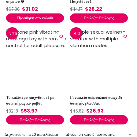
σημείου G
Παιχνίδι σεξ
$
31.02
$
28.22
$
67.38
$
114.17
Προσθήκη στο καλάθι
Επιλέξτε Επιλογές
-34%
-41%
Το καλύτερο παιχνίδι σεξ με
Γυναικείο σεξουαλικό παιχνίδι
δονητή μαγικό ραβδί
δονητής γλώσσας
$
53.97
$
26.93
$
82.18
$
45.82
Επιλέξτε Επιλογές
Επιλέξτε Επιλογές
Δείχνοντας και τα 20 αποτελέσματα