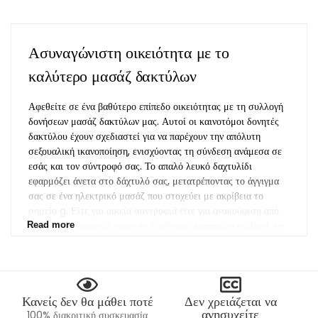
Ασυναγώνιστη οικειότητα με το
καλύτερο μασάζ δακτύλων
Αφεθείτε σε ένα βαθύτερο επίπεδο οικειότητας με τη συλλογή
δονήσεων μασάζ δακτύλων μας. Αυτοί οι καινοτόμοι δονητές
δακτύλου έχουν σχεδιαστεί για να παρέχουν την απόλυτη
σεξουαλική ικανοποίηση, ενισχύοντας τη σύνδεση ανάμεσα σε
εσάς και τον σύντροφό σας. Το απαλό λευκό δαχτυλίδι
εφαρμόζει άνετα στο δάχτυλό σας, μετατρέποντας το άγγιγμα
σας σε ένα ηλεκτρικό μασάζ που στοχεύει με ακρίβεια το
σημείο g. Είτε για οικεία συντροφιά είτε για ανακούφιση από
σωματική δυσφορία, όπως το σύνδρομο καρπιαίου σωλήνα, τα
Read more
μασάζ μας φέρνουν άνεση και ευχαρίστηση μαζί σε ένα.
Αναβαθμίστε τη σεξουαλική σας εμπειρία και απολαύστε την
κάθε στιγμή στο έπακρο με τους καλύτερους δονητές δακτύλων
της αγοράς.
Κανείς δεν θα μάθει ποτέ
Δεν χρειάζεται να
ανησυχείτε
100% διακριτική συσκευασία