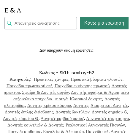
Ε & Α
Κάνω μια ερώτηση
Δεν υπάρχουν ακόμη ερωτήσεις
Κωδικός - SKU:
sextoy-52
Κατηγορίες:
Πρωκτικές χάντρες
,
Πρωκτικά βύσματα γλουτών
,
Παιχνίδια πρωκτικού σεξ
,
Παιχνίδια εκκίνησης πρωκτού
,
Δονητές
πρωκτού
,
Σφαίρα & Δονητές αυγών
,
Δονητής σφαίρας & Αγαπημένα
σεξουαλικά παιχνίδια με αυγά
,
Κλασικοί δονητές
,
Δονητές
κλειτορίδας
,
Δονητές κρίκου κόκορα
,
Δονητές
,
Διακριτικοί Δονητές
,
Δονητές διπλής διείσδυσης
,
Δονητές δακτύλων
,
Δονητές σημείου G
,
Δονητές σημείου G
,
Δονητές ραβδιού μασάζ
,
Αυνανιστές σταρ πορνό
,
Δονητές κουνελιών & Δονητές
,
Ρεαλιστικοί Αυνανιστές Πισινών
,
Παιχνίδι αίσθησης, Εργαλεία & Αξεσουάρ
,
Παιχνίδι σεξ
,
Δονητές