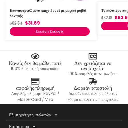
Επαναφορτιζόμενο παιχνίδι σεξ με μαγικό ραβδί
Το καλύτερο παιχ
δονητής
$
53.9
$
82.18
$
31.69
$
82.54
Επιλέξτε Επιλογές
Κανείς δεν θα μάθει ποτέ
Δεν χρειάζεται να
ανησυχείτε
100% διακριτική συσκευασία
100% ασφαλές όταν ψωνίζετε
ασφαλής πληρωμή
Δωρεάν αποστολή
Ασφαλής πληρωμή PayPal /
Δωρεάν αποστολή σε όλο τον
MasterCard / Visa
κόσμο σε όλες τις παραγγελίες
Εξυπηρέτηση πελατών
Κατάστημα