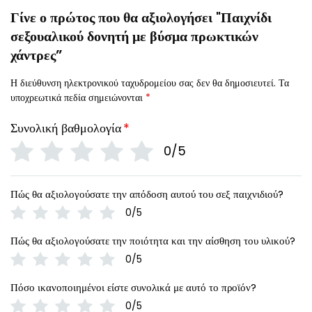
Γίνε ο πρώτος που θα αξιολογήσει "Παιχνίδι
σεξουαλικού δονητή με βύσμα πρωκτικών
χάντρες”
Η διεύθυνση ηλεκτρονικού ταχυδρομείου σας δεν θα δημοσιευτεί.
Τα
υποχρεωτικά πεδία σημειώνονται
*
Συνολική βαθμολογία
*
0/5
Πώς θα αξιολογούσατε την απόδοση αυτού του σεξ παιχνιδιού?
0/5
Πώς θα αξιολογούσατε την ποιότητα και την αίσθηση του υλικού?
0/5
Πόσο ικανοποιημένοι είστε συνολικά με αυτό το προϊόν?
0/5