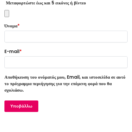
Μεταφορτώστε έως και 5 εικόνες ή βίντεο
Όνομα
*
E-mail
*
Αποθήκευση του ονόματός μου, Email, και ιστοσελίδα σε αυτό
το πρόγραμμα περιήγησης για την επόμενη φορά που θα
σχολιάσω.