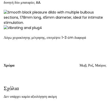
δονητή δύο μπαταρίες AA.
Λόγω χειροκίνητης μέτρησης, επιτρέψτε 1-3 cm διαφορά
Χρώμα
Μωβ, Ροζ, Μαύρος
Σχόλια
Δεν υπάρχει καμία αξιολόγηση ακόμη