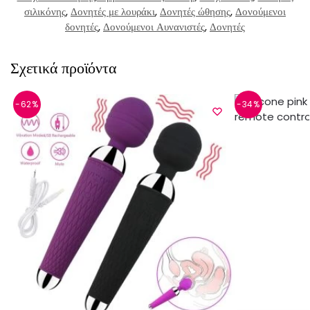
σιλικόνης
,
Δονητές με λουράκι
,
Δονητές ώθησης
,
Δονούμενοι
δονητές
,
Δονούμενοι Αυνανιστές
,
Δονητές
Σχετικά προϊόντα
-62%
-34%