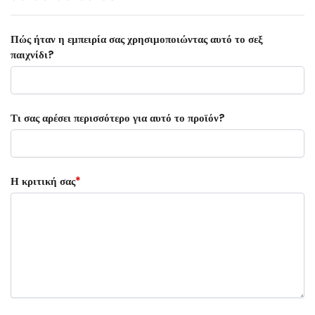
Πώς ήταν η εμπειρία σας χρησιμοποιώντας αυτό το σεξ
παιχνίδι?
Τι σας αρέσει περισσότερο για αυτό το προϊόν?
Η κριτική σας
*