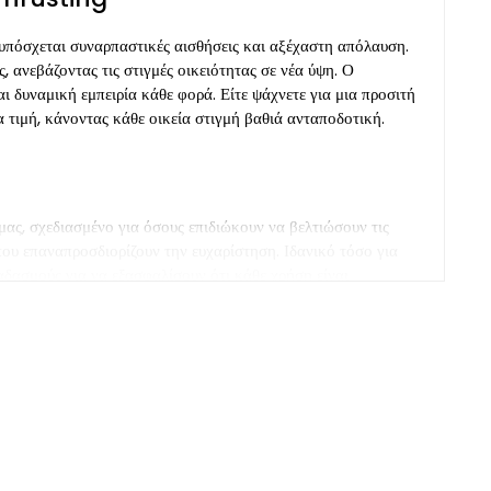
α υπόσχεται συναρπαστικές αισθήσεις και αξέχαστη απόλαυση.
, ανεβάζοντας τις στιγμές οικειότητας σε νέα ύψη. Ο
ι δυναμική εμπειρία κάθε φορά. Είτε ψάχνετε για μια προσιτή
τιμή, κάνοντας κάθε οικεία στιγμή βαθιά ανταποδοτική.
ας, σχεδιασμένο για όσους επιδιώκουν να βελτιώσουν τις
που επαναπροσδιορίζουν την ευχαρίστηση. Ιδανικό τόσο για
αδασμούς για να εξασφαλίσουν ότι κάθε χρήση είναι
α, Οι ωστικοί δονητές μας προσφέρουν εξαιρετική οικειότητα
τιμή που θα λατρέψετε.