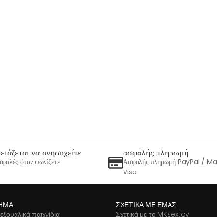
ειάζεται να ανησυχείτε
ασφαλής πληρωμή
φαλές όταν ψωνίζετε
Ασφαλής πληρωμή PayPal / M
Visa
ΗΜΑ
ΣΧΕΤΙΚΆ ΜΕ ΕΜΆΣ
εξουαλικά παιχνίδια
Σχετικά με το MKsextoy