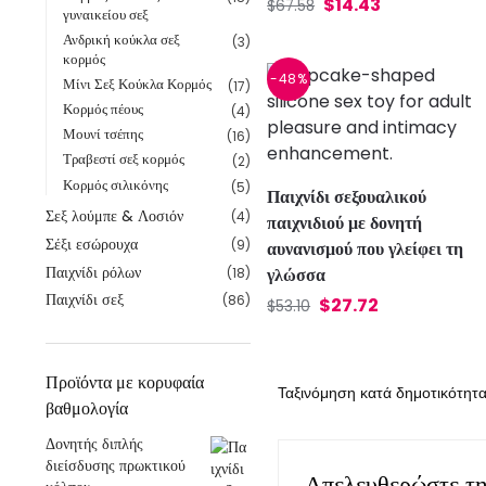
$
14.43
$
67.58
γυναικείου σεξ
Ανδρική κούκλα σεξ
(3)
κορμός
-48%
Μίνι Σεξ Κούκλα Κορμός
(17)
Κορμός πέους
(4)
Μουνί τσέπης
(16)
Τραβεστί σεξ κορμός
(2)
Κορμός σιλικόνης
(5)
Παιχνίδι σεξουαλικού
Σεξ λούμπε & Λοσιόν
(4)
παιχνιδιού με δονητή
Σέξι εσώρουχα
(9)
αυνανισμού που γλείφει τη
Παιχνίδι ρόλων
γλώσσα
(18)
Παιχνίδι σεξ
(86)
$
27.72
$
53.10
Προϊόντα με κορυφαία
βαθμολογία
Δονητής διπλής
διείσδυσης πρωκτικού
Απελευθερώστε τ