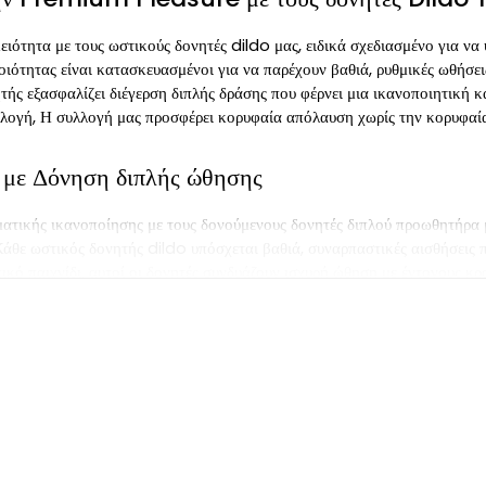
ειότητα με τους ωστικούς δονητές dildo μας, ειδικά σχεδιασμένο για ν
οιότητας είναι κατασκευασμένοι για να παρέχουν βαθιά, ρυθμικές ωθήσεις
ής εξασφαλίζει διέγερση διπλής δράσης που φέρνει μια ικανοποιητική κα
λογή, Η συλλογή μας προσφέρει κορυφαία απόλαυση χωρίς την κορυφαία 
 με Δόνηση διπλής ώθησης
ατικής ικανοποίησης με τους δονούμενους δονητές διπλού προωθητήρα μ
Κάθε ωστικός δονητής dildo υπόσχεται βαθιά, συναρπαστικές αισθήσεις 
ικό παιχνίδι, αυτοί οι δονητές συνδυάζουν ισχυρή ώθηση με έντονους κρ
ητική. Κατασκευασμένο για άνεση, ποιότητα, και οικονομική προσιτότητ
τις επιθυμίες σας, προσφέροντάς σας την ευχαρίστηση που σας αξίζει σε 