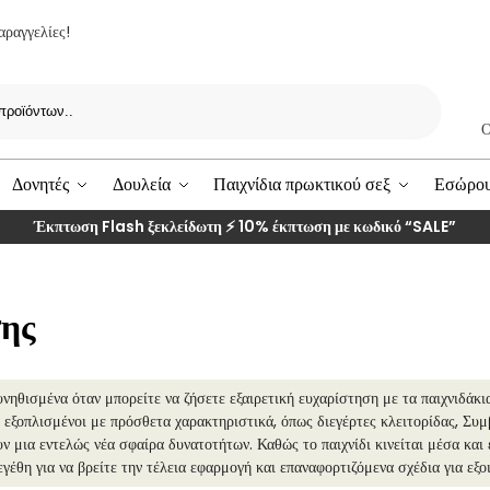
αραγγελίες!
Ερευνα
Ο
Δονητές
Δουλεία
Παιχνίδια πρωκτικού σεξ
Εσώρο
Έκπτωση Flash ξεκλείδωτη ⚡ 10% έκπτωση με κωδικό
“SALE”
σης
υνηθισμένα όταν μπορείτε να ζήσετε εξαιρετική ευχαρίστηση με τα παιχνιδάκ
 εξοπλισμένοι με πρόσθετα χαρακτηριστικά, όπως διεγέρτες κλειτορίδας, Συμ
ν μια εντελώς νέα σφαίρα δυνατοτήτων. Καθώς το παιχνίδι κινείται μέσα και
γέθη για να βρείτε την τέλεια εφαρμογή και επαναφορτιζόμενα σχέδια για εξ