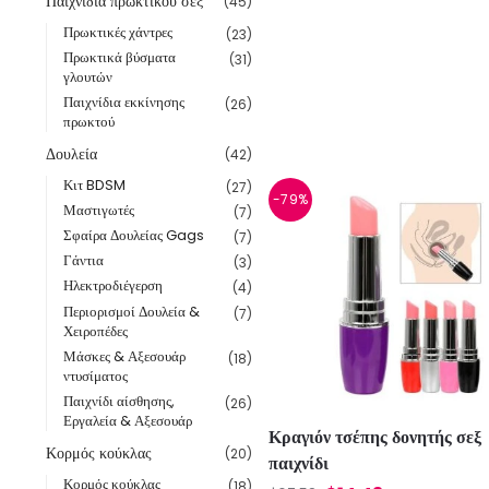
Παιχνίδια πρωκτικού σεξ
(45)
Πρωκτικές χάντρες
(23)
Πρωκτικά βύσματα
(31)
γλουτών
Παιχνίδια εκκίνησης
(26)
πρωκτού
Δουλεία
(42)
Κιτ BDSM
(27)
-79%
Μαστιγωτές
(7)
Σφαίρα Δουλείας Gags
(7)
Γάντια
(3)
Ηλεκτροδιέγερση
(4)
Περιορισμοί Δουλεία &
(7)
Χειροπέδες
Μάσκες & Αξεσουάρ
(18)
ντυσίματος
Παιχνίδι αίσθησης,
(26)
Εργαλεία & Αξεσουάρ
Κραγιόν τσέπης δονητής σεξ
Κορμός κούκλας
(20)
παιχνίδι
Κορμός κούκλας
(18)