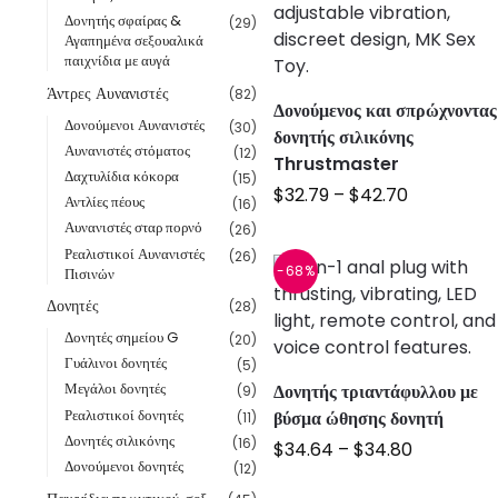
Δονητής σφαίρας &
(29)
Αγαπημένα σεξουαλικά
παιχνίδια με αυγά
Άντρες Αυνανιστές
(82)
Δονούμενος και σπρώχνοντας
Δονούμενοι Αυνανιστές
(30)
δονητής σιλικόνης
Αυνανιστές στόματος
(12)
Thrustmaster
Δαχτυλίδια κόκορα
(15)
$
32.79
–
$
42.70
Αντλίες πέους
(16)
Αυνανιστές σταρ πορνό
(26)
Ρεαλιστικοί Αυνανιστές
(26)
-68%
Πισινών
Δονητές
(28)
Δονητές σημείου G
(20)
Γυάλινοι δονητές
(5)
Μεγάλοι δονητές
Δονητής τριαντάφυλλου με
(9)
Ρεαλιστικοί δονητές
βύσμα ώθησης δονητή
(11)
Δονητές σιλικόνης
(16)
$
34.64
–
$
34.80
Δονούμενοι δονητές
(12)