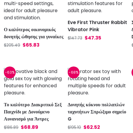
Eve First Thruster Rabbit
Ο καλύτερος οικονομικός
Vibrator Pink
δονητής ώθησης για γυναίκες
$
47.35
$
147.73
$
65.83
$
205.49
-63%
-68%
Το καλύτερο Διακριτικό Σεξ
Δονητής κύκνου πολλαπλών
Παιχνίδι με Δονούμενο
ταχυτήτων Σπρώξιμο σημείο
Αυνανισμό για Άντρες
G
$
68.89
$
62.52
$
186.89
$
195.10