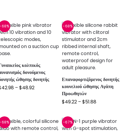
-68%
-68%
Γυναικείος κολπικός
αυνανισμός δονούμενος
δονητής ώθησης δονητής
Επαναφορτιζόμενος δονητής
κουνελιού ώθησης Αγάπη
$
42.98
–
$
48.92
Προωθητών
$
49.22
–
$
51.88
-68%
-67%