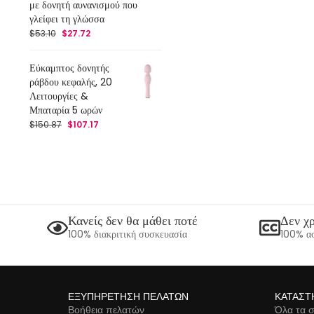
με δονητή αυνανισμού που
γλείφει τη γλώσσα
$
53.10
$
27.72
Εύκαμπτος δονητής
ράβδου κεφαλής, 20
Λειτουργίες &
Μπαταρία 5 ωρών
$
150.87
$
107.17
Κανείς δεν θα μάθει ποτέ
Δεν χρ
100% διακριτική συσκευασία
100% ασ
ΕΞΥΠΗΡΈΤΗΣΗ ΠΕΛΑΤΏΝ
ΚΑΤΆΣΤ
Βοήθεια πελατών
Όλα τα σ