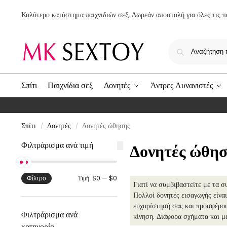
Καλύτερο κατάστημα παιχνιδιών σεξ, Δωρεάν αποστολή για όλες τις π
Σπίτι
Παιχνίδια σεξ
Δονητές
Άντρες Αυνανιστές
Σπίτι
Δονητές
Δονητές ώθησης
/
/
Φιλτράρισμα ανά τιμή
Δονητές ώθη
Τιμή:
$0
—
$0
Φίλτρο
Γιατί να συμβιβαστείτε με τα σ
Πολλοί δονητές εισαγωγής είναι
ευχαρίστησή σας και προσφέρου
Φιλτράρισμα ανά
κίνηση. Διάφορα σχήματα και με
κατηγορία