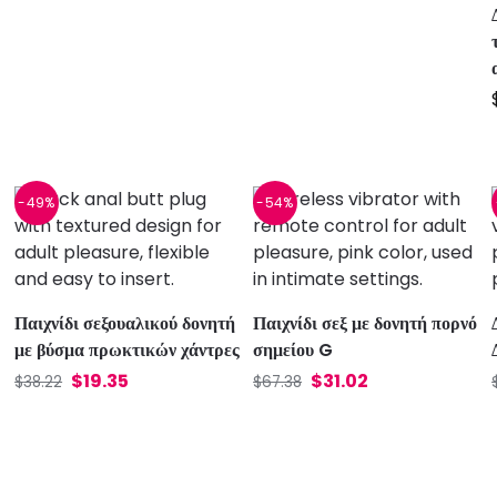
-49%
-54%
Παιχνίδι σεξουαλικού δονητή
Παιχνίδι σεξ με δονητή πορνό
με βύσμα πρωκτικών χάντρες
σημείου G
$
19.35
$
31.02
$
38.22
$
67.38