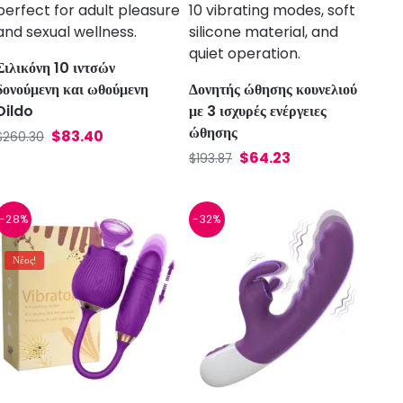
Σιλικόνη 10 ιντσών
δονούμενη και ωθούμενη
Δονητής ώθησης κουνελιού
Dildo
με 3 ισχυρές ενέργειες
ώθησης
$
83.40
$
260.30
$
64.23
$
193.87
-28%
-32%
Νέος!