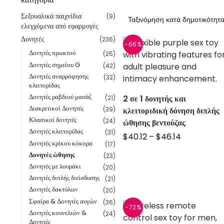
Σεξουαλικά παιχνίδια
(9)
ελεγχόμενα από εφαρμογές
Δονητές
(236)
-66%
Δονητές πρωκτού
(25)
Δονητές σημείου G
(42)
Δονητές αναρρόφησης
(32)
κλειτορίδας
Δονητές ραβδιού μασάζ
2 σε 1 δονητής και
(21)
Διακριτικοί Δονητές
κλειτοριδική δόνηση διπλής
(39)
Κλασικοί δονητές
(24)
ώθησης βεντούζας
Δονητές κλειτορίδας
(31)
$
40.12
–
$
46.14
Δονητές κρίκου κόκορα
(17)
Δονητές ώθησης
(23)
Δονητές με λουράκι
(20)
Δονητές διπλής διείσδυσης
(21)
Δονητές δακτύλων
(20)
Σφαίρα & Δονητές αυγών
(36)
-72%
Δονητές κουνελιών &
(24)
Δονητές