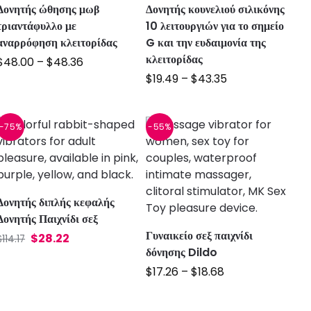
Δονητής ώθησης μωβ
Δονητής κουνελιού σιλικόνης
τριαντάφυλλο με
10 λειτουργιών για το σημείο
αναρρόφηση κλειτορίδας
G και την ευδαιμονία της
κλειτορίδας
$
48.00
–
$
48.36
$
19.49
–
$
43.35
-75%
-55%
Δονητής διπλής κεφαλής
Δονητής Παιχνίδι σεξ
Γυναικείο σεξ παιχνίδι
$
28.22
$
114.17
δόνησης Dildo
$
17.26
–
$
18.68