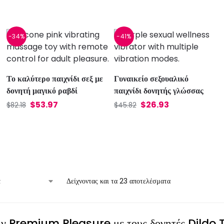
-34%
-41%
Το καλύτερο παιχνίδι σεξ με
Γυναικείο σεξουαλικό
δονητή μαγικό ραβδί
παιχνίδι δονητής γλώσσας
$
53.97
$
26.93
$
82.18
$
45.82
Δείχνοντας και τα 23 αποτελέσματα
ην Premium Pleasure με τους δονητές Dildo