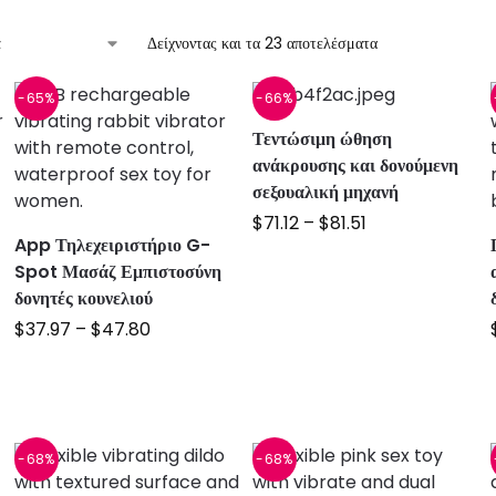
Δείχνοντας και τα 23 αποτελέσματα
-65%
-66%
Τεντώσιμη ώθηση
ανάκρουσης και δονούμενη
σεξουαλική μηχανή
$
71.12
–
$
81.51
App Τηλεχειριστήριο G-
Spot Μασάζ Εμπιστοσύνη
δονητές κουνελιού
$
37.97
–
$
47.80
-68%
-68%