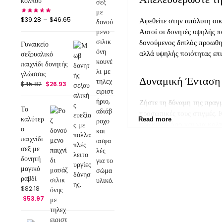
κόλπου
–
$
39.28
$
46.65
Αφεθείτε στην απόλυτη οικ
Αυτοί οι δονητές υψηλής π
δονούμενος διπλός προωθητ
Γυναικείο
αλλά υψηλής ποιότητας επι
σεξουαλικό
παιχνίδι δονητής
γλώσσας
Δυναμική Ένταση
$
45.82
$
26.93
Ζήστε τη δύναμη της πραγμ
Το
προσωπικές τους στιγμές. 
καλύτερ
Read more
πρωκτικό όσο και για κολπ
ο
συναρπαστική και ικανοποι
παιχνίδι
που σας φέρνει πιο κοντά σ
σεξ με
δονητή
μαγικό
ραβδί
$
82.18
$
53.97