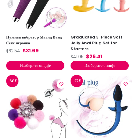
Пуњива вибратор Магиц Ванд
Graduated 3-Piece Soft
Секс играчка
Jelly Anal Plug Set for
Starters
$
31.69
$
82.54
$
26.41
$
41.05
Изаберите опције
Изаберите опције
-68%
-27%