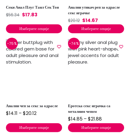
Секи Анал Плуг Таил Сек Тои
Анални утикач реп за одрасле
секс играчке
$
17.83
$
56.34
$
14.67
$
20.12
Изаберите опције
Изаберите опције
-75%
-74%
Анални чеп за секс за одрасле
Еротска секс играчка са
металним чепом
$
14.11
–
$
20.12
$
14.85
–
$
21.88
Изаберите опције
Изаберите опције