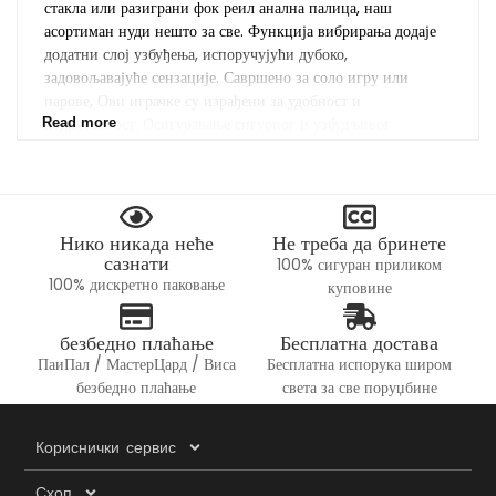
стакла или разиграни фок реил анална палица, наш
асортиман нуди нешто за све. Функција вибрирања додаје
додатни слој узбуђења, испоручујући дубоко,
задовољавајуће сензације. Савршено за соло игру или
парове, Ови играчке су израђени за удобност и
издржљивост, Осигуравање сигурног и узбудљивог
Read more
искуства. Од малог, дискретне могућности у огромном,
подебљани дизајн, Наши анални сексуалне играчке се
чувају свим преференцијама, чинећи их идеалним за
приватну попустљивост или одважне јавне авантуре.
Нико никада неће
Не треба да бринете
сазнати
100% сигуран приликом
Сладак, Подебљан, и незаборавни - реп
100% дискретно паковање
куповине
анални утикачи за свако расположење
безбедно плаћање
Бесплатна достава
Додајте додир ћудљивог и алуса у своју колекцију са нашим
ПаиПал / МастерЦард / Виса
Бесплатна испорука широм
аналним палицама лисице Аналнате. Ове симпатичне још
безбедно плаћање
света за све поруџбине
одважне играчке комбинују функционалност са фантазијом,
у складу са дугом, лепршави репови који се крећу са сваким
потезом. Анална задња дизајна загњака је савршена за оне
Кориснички сервис
који воле изразити своју разиграну страну, Док вибрирајућа
опција ужива у нове висине. Било да сте женка која
Схоп