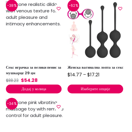
-38%
-62%
Секс играчка за велики пенис за
Женска вагинална лопта за секс
мушкарце 29 цм
$
14.77
–
$
17.21
$
54.28
$
88.23
Додај у колица
Изаберите опције
-34%