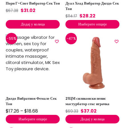
Порн Г-Спот Вибратор Сек Тои
Дуал Хеад Вибратор Дилдо Сек
Тои
$
31.02
$
67.38
$
28.22
$
114.17
Додај у колица
Изаберите опције
-55%
-47%
Дилдо Вибратион Фемале Сек
21ЦМ силиконски пенис
Тои
мастурбатор секс играчка
$
17.26
–
$
18.68
$
37.02
$
69.33
Изаберите опције
Додај у колица