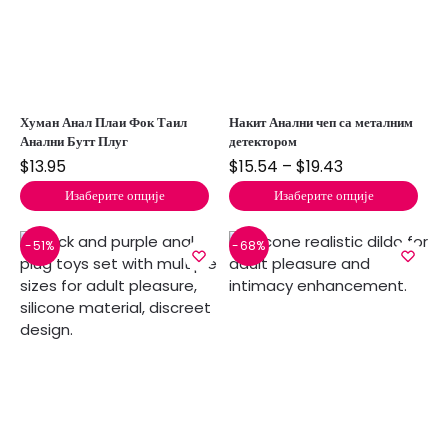
Хуман Анал Плаи Фок Таил
Накит Анални чеп са металним
Анални Бутт Плуг
детектором
$
13.95
$
15.54
–
$
19.43
Изаберите опције
Изаберите опције
-51%
-68%