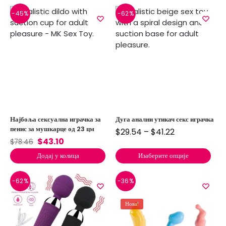
-45%
-62%
Најбоља сексуална играчка за
Дуга анални утикач секс играчка
пенис за мушкарце од 23 цм
$
29.54
–
$
41.22
$
43.10
$
78.46
Додај у колица
Изаберите опције
-62%
-36%
Нова!