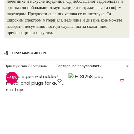
почетнике и искусне појединце. Од побољшаног задовољства и
оргазма до побољшане комуникације и истраживања са својим
партнером, Предности аналних чепова су вишеструке. Са
широким спектром материјала, величине и дизајна које можете
изабрати, несумњиво постоји слушалица за сваки ниво
преференције и искуства.
ПРИКАЖИ ФИЛТЕРЕ
Приказује свих 31 резултата
-68%