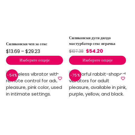
Силиконски дуги дилдо
мастурбатор секс играчка
Силиконски чеп за секс
$
54.20
$
13.69
–
$
29.23
$
107.38
Изаберите опције
Изаберите опције
-54%
-75%