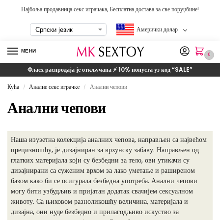
Најбоља продавница секс играчака, Бесплатна достава за све поруџбине!
Амерички долар
МЕНИ
0
Фласх распродаја је откључана ⚡ 10% попуста уз код
“SALE”
Кућа
Аналне секс играчке
Анални чепови
/
/
Анални чепови
Наша изузетна колекција аналних чепова, направљен са највећом
прецизношћу, је дизајниран за врхунску забаву. Направљен од
глатких материјала који су безбедни за тело, ови утикачи су
дизајнирани са суженим врхом за лако уметање и раширеном
базом како би се осигурала безбедна употреба. Анални чепови
могу бити узбудљив и пријатан додатак свачијем сексуалном
животу. Са њиховом разноликошћу величина, материјала и
дизајна, они нуде безбедно и прилагодљиво искуство за