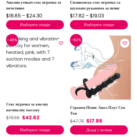
Анални утикач секс играчка за
Силиконска секс играчка са
почетнике
шупљим рукавима за пенис
$
18.85
–
$
24.30
$
17.82
–
$
19.03
Изаберите опције
Изаберите опције
-46%
-63%
Секс играчка за аналну
Страпон Пенис Анал Плуг Сек
вагиналну масажу
Тои
$
42.62
$
78.56
$
17.86
$
47.78
Изаберите опције
Додај у колица