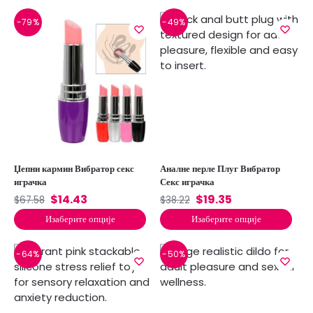
-79%
-49%
Џепни кармин Вибратор секс
Аналне перле Плуг Вибратор
играчка
Секс играчка
$
14.43
$
19.35
$
67.58
$
38.22
Изаберите опције
Изаберите опције
-64%
-50%