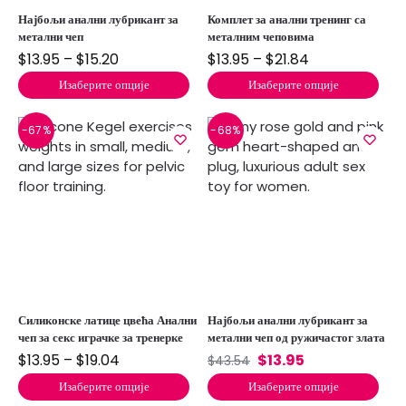
Најбољи анални лубрикант за
Комплет за анални тренинг са
метални чеп
металним чеповима
$
13.95
–
$
15.20
$
13.95
–
$
21.84
Изаберите опције
Изаберите опције
-67%
-68%
Силиконске латице цвећа Анални
Најбољи анални лубрикант за
чеп за секс играчке за тренерке
метални чеп од ружичастог злата
$
13.95
–
$
19.04
$
13.95
$
43.54
Изаберите опције
Изаберите опције