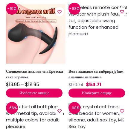
-19%
-68%
Силиконски анални чеп Еротска
Вова задњице са вибрирајућим
секс играчка
аналним чеповима
$
13.95
–
$
18.95
$
54.71
$
170.74
Изаберите опције
Изаберите опције
-66%
-68%