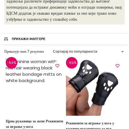
задовољи различите преференције задовољства до његовог
потенцијала да истражи динамику моћи и изгради поверење, овај
БДСМ додатак је свакако вредан пажње за оне који траже ново
узбуђење и задовољство у спаваћој соби.
ПРИКАЖИ ФИЛТЕРЕ
Приказује свих 7 резултата
-64%
-69%
Црна рукавица за жене Реквизити
Реквизити за играње улога у
за играње улога
кожним рукавицама за псе