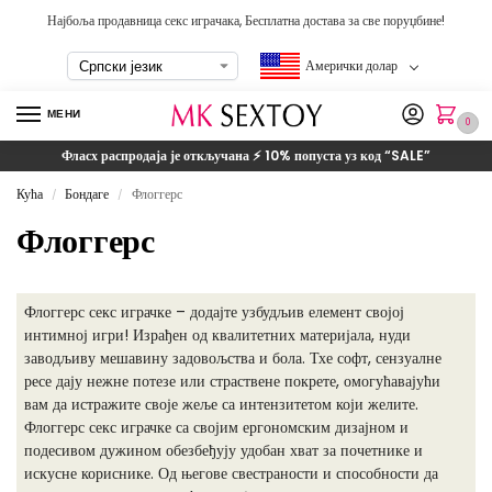
Најбоља продавница секс играчака, Бесплатна достава за све поруџбине!
Амерички долар
МЕНИ
0
Фласх распродаја је откључана ⚡ 10% попуста уз код
“SALE”
Кућа
Бондаге
Флоггерс
/
/
Флоггерс
Флоггерс секс играчке – додајте узбудљив елемент својој
интимној игри! Израђен од квалитетних материјала, нуди
заводљиву мешавину задовољства и бола. Тхе софт, сензуалне
ресе дају нежне потезе или страствене покрете, омогућавајући
вам да истражите своје жеље са интензитетом који желите.
Флоггерс секс играчке са својим ергономским дизајном и
подесивом дужином обезбеђују удобан хват за почетнике и
искусне кориснике. Од његове свестраности и способности да