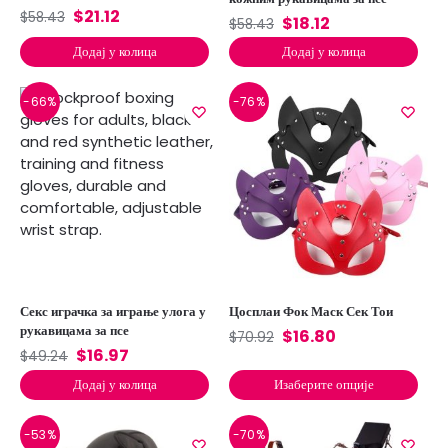
$
21.12
$
58.43
$
18.12
$
58.43
Додај у колица
Додај у колица
-66%
-76%
Секс играчка за играње улога у
Цосплаи Фок Маск Сек Тои
рукавицама за псе
$
16.80
$
70.92
$
16.97
$
49.24
Додај у колица
Изаберите опције
-53%
-70%