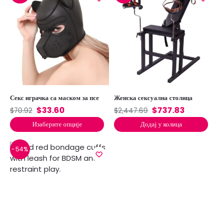
Секс играчка са маском за псе
Женска сексуална столица
$
33.60
$
737.83
$
70.92
$
2,447.69
Изаберите опције
Додај у колица
-54%