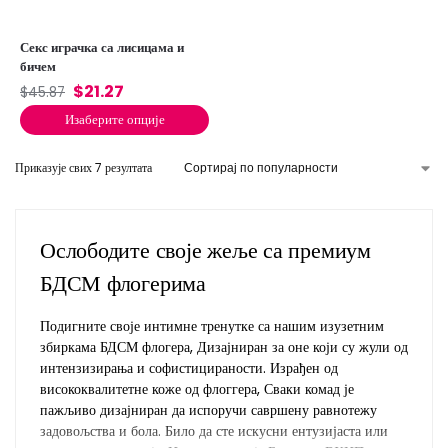
Секс играчка са лисицама и
бичем
$
21.27
$
45.87
Изаберите опције
Приказује свих 7 резултата
Ослободите своје жеље са премиум
БДСМ флогерима
Подигните своје интимне тренутке са нашим изузетним
збиркама БДСМ флогера, Дизајниран за оне који су жули од
интензизирања и софистицираности. Израђен од
висококвалитетне коже од флоггера, Сваки комад је
пажљиво дизајниран да испоручи савршену равнотежу
задовољства и бола. Било да сте искусни ентузијаста или