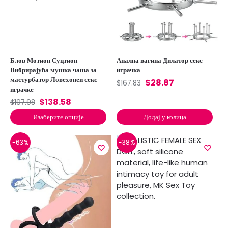
Блов Мотион Суцтион
Анална вагина Дилатор секс
Вибрирајућа мушка чаша за
играчка
мастурбатор Ловехонеи секс
$
28.87
$
167.83
играчке
$
138.58
$
197.98
Изаберите опције
Додај у колица
-63%
-38%