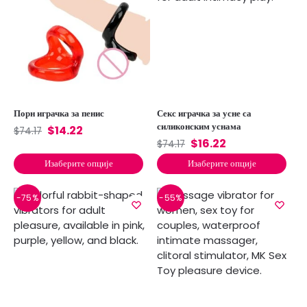
Порн играчка за пенис
Секс играчка за усне са
силиконским уснама
$
14.22
$
74.17
$
16.22
$
74.17
Изаберите опције
Изаберите опције
-75%
-55%