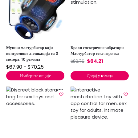
Мушки мастурбатор који
Браон електрични вибратори
контролише апликација са 3
Мастурбатор секс играчка
мотора, 10 режима
$
64.21
$
89.76
$
67.90
–
$
70.25
Изаберите опције
Додај у колица