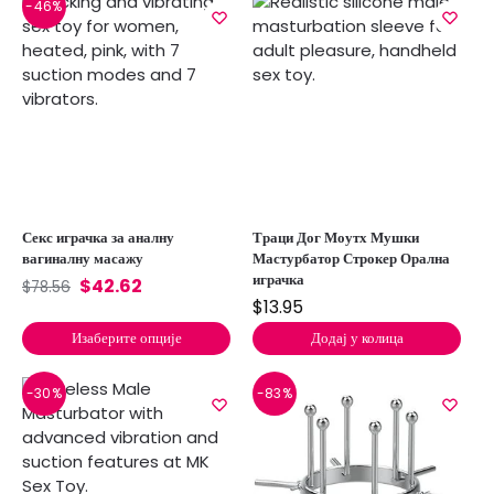
-46%
Секс играчка за аналну
Траци Дог Моутх Мушки
вагиналну масажу
Мастурбатор Строкер Орална
играчка
$
42.62
$
78.56
$
13.95
Изаберите опције
Додај у колица
-30%
-83%