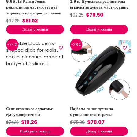
5,95 ЛБ Ранди Јенни
2,9 кг Вулканска реалистична
реалистични мастурбатор за
играчка за дупе за мастурбацију
задњице у природној величини
$
78.50
$
92.25
$
81.52
$
92.25
Додај у колица
Додај у колица
-74%
-38%
Секс играчка за одлагање
Најбоље пенис пумпе за
ејакулације пениса
мушкарце секс играчка
$
19.26
$
78.07
$
74.18
$
125.80
Изаберите опције
Додај у колица