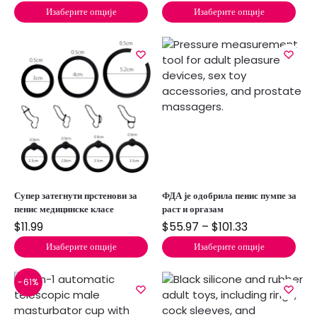
Изаберите опције
Изаберите опције
Супер затегнути прстенови за
ФДА је одобрила пенис пумпе за
пенис медицинске класе
раст и оргазам
$
11.99
$
55.97
–
$
101.33
Изаберите опције
Изаберите опције
-61%