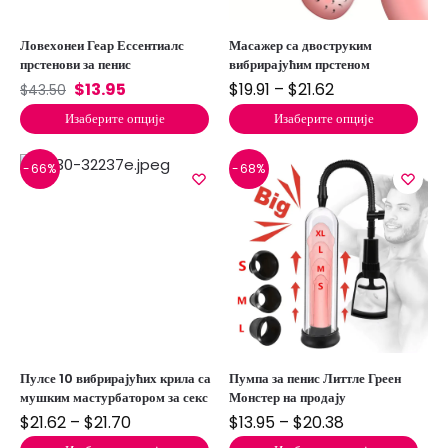
Ловехонеи Геар Ессентиалс
Масажер са двоструким
прстенови за пенис
вибрирајућим прстеном
$
13.95
$
19.91
–
$
21.62
$
43.50
Изаберите опције
Изаберите опције
-66%
-68%
Пулсе 10 вибрирајућих крила са
Пумпа за пенис Литтле Греен
мушким мастурбатором за секс
Монстер на продају
$
21.62
–
$
21.70
$
13.95
–
$
20.38