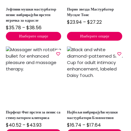
Јефтини мушки мастурбатор
Порно звезда Мастурбатор
пенис вибрирајући прстен
Мусцле Тоис
играчка за одрасле
$
23.94
–
$
27.22
$
35.78
–
$
38.56
Изаберите опције
Изаберите опције
Перфецт Фит прстен за пенис са
Најбољи вибрирајући мушки
стимулатором клиториса
мастурбатори Бловмотион
$
40.52
–
$
43.93
$
16.74
–
$
17.64