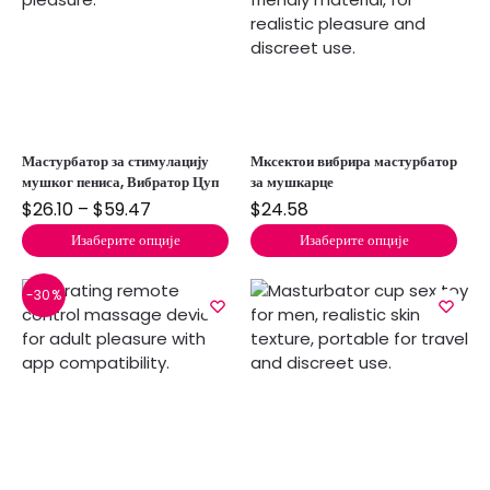
Мастурбатор за стимулацију
Мксектои вибрира мастурбатор
мушког пениса, Вибратор Цуп
за мушкарце
$
26.10
–
$
59.47
$
24.58
Изаберите опције
Изаберите опције
-30%