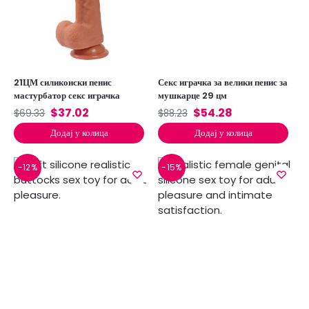
21ЦМ силиконски пенис
Секс играчка за велики пенис за
мастурбатор секс играчка
мушкарце 29 цм
$
37.02
$
54.28
$
69.33
$
88.23
Додај у колица
Додај у колица
-12%
-15%