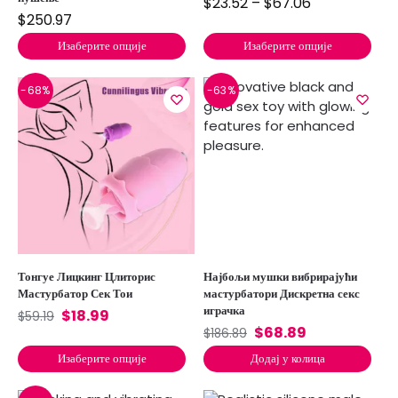
$
23.52
–
$
67.06
$
250.97
Изаберите опције
Изаберите опције
-68%
-63%
Тонгуе Лицкинг Цлиторис
Најбољи мушки вибрирајући
Мастурбатор Сек Тои
мастурбатори Дискретна секс
играчка
$
18.99
$
59.19
$
68.89
$
186.89
Изаберите опције
Додај у колица