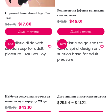
Реалистична јефтина вагинална
Страпон Пенис Анал Плуг Сек
секс играчка
Тои
$
45.01
$
72.91
$
17.86
$
47.78
Додај у колица
Додај у колица
-45%
-62%
Најбоља сексуална играчка за
Дуга анални утикач секс играчка
пенис за мушкарце од 23 цм
$
29.54
–
$
41.22
$
43.10
$
78.46