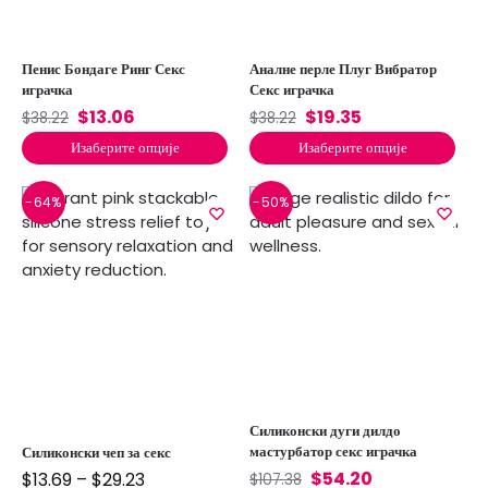
Пенис Бондаге Ринг Секс
Аналне перле Плуг Вибратор
играчка
Секс играчка
$
13.06
$
19.35
$
38.22
$
38.22
Изаберите опције
Изаберите опције
-64%
-50%
Силиконски дуги дилдо
мастурбатор секс играчка
Силиконски чеп за секс
$
54.20
$
13.69
–
$
29.23
$
107.38