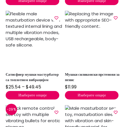
Изаберите опције
Изаберите опције
Сатисфиер мушки мастурбатор
Мушки силиконски прстенови за
са топлотном вибрацијом
пенис
$
25.54
–
$
49.45
$
11.99
Изаберите опције
Изаберите опције
-29%