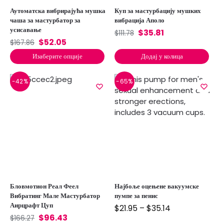
Аутоматска вибрирајућа мушка
Куп за мастурбацију мушких
чаша за мастурбатор за
вибрација Аполо
усисавање
$
35.81
$
111.78
$
52.05
$
167.86
Изаберите опције
Додај у колица
-42%
-65%
Бловмотион Реал Феел
Најбоље оцењене вакуумске
Вибратинг Мале Мастурбатор
пумпе за пенис
Аирцрафт Цуп
$
21.95
–
$
35.14
$
96.43
$
166.27