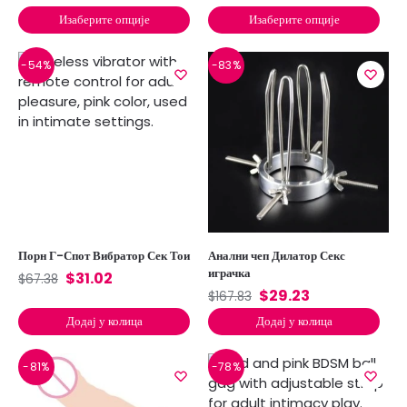
Изаберите опције
Изаберите опције
-54%
-83%
Порн Г-Спот Вибратор Сек Тои
Анални чеп Дилатор Секс
играчка
$
31.02
$
67.38
$
29.23
$
167.83
Додај у колица
Додај у колица
-81%
-78%