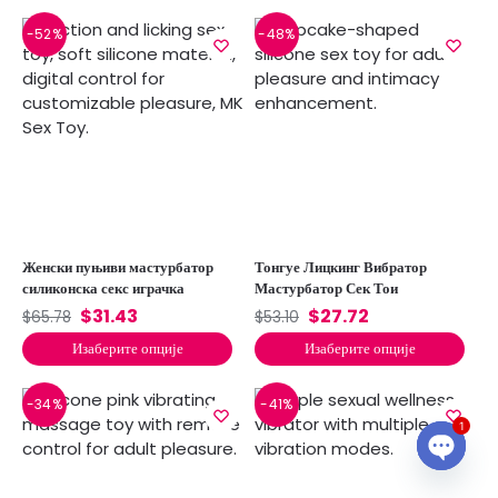
-52%
-48%
Женски пуњиви мастурбатор
Тонгуе Лицкинг Вибратор
силиконска секс играчка
Мастурбатор Сек Тои
$
31.43
$
27.72
$
65.78
$
53.10
Изаберите опције
Изаберите опције
-34%
-41%
1