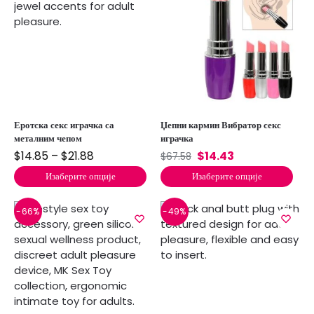
Еротска секс играчка са
Џепни кармин Вибратор секс
металним чепом
играчка
$
14.85
–
$
21.88
$
14.43
$
67.58
Изаберите опције
Изаберите опције
-66%
-49%