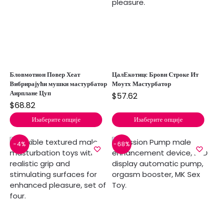
Бловмотион Повер Хеат
ЦалЕкотицс Бровн Строке Ит
Вибрирајући мушки мастурбатор
Моутх Мастурбатор
Аирплане Цуп
$
57.62
$
68.82
Изаберите опције
Изаберите опције
-4%
-68%