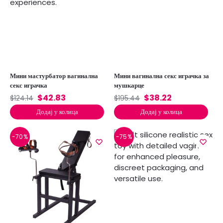
Мини мастурбатор вагинална
Мини вагинална секс играчка за
секс играчка
мушкарце
$
42.83
$
38.22
$
124.14
$
195.44
Додај у колица
Додај у колица
-70%
-75%