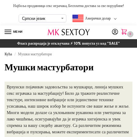
Најбоља продавница секс играчака, Бесплатна достава за све поруџбине!
Амерички долар
МЕНИ
0
Фласх распродаја је откључана ⚡ 10% попуста уз код
“SALE”
Кућа
Мушки мастурбатори
/
Мушки мастурбатори
Врхунски појачивач задовољства за мушкарце, линија мушких
секс играчака за мастурбацију! Било да тражите реалистичне
текстуре, интензивне вибрације или јединствене технике
усисавања, наш широк избор ће испунити све ваше жеље и жеље.
Многи модели долазе са уклоњивим рукавима или уметцима за
лако чишћење, осигуравајући да је играчка хигијенска и увек
спремна за вашу следећу авантуру. Са различитим режимима
вибрација и пулсирања, можете експериментисати са различитим