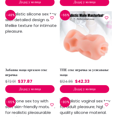
Додај у колица
Додај у колица
-48%
-66%
Забавна маца оргазам секс
ТПЕ секс играчка за усисавање
играчка
маца
$
37.87
$
42.33
$
72.91
$
124.86
Додај у колица
Додај у колица
-65%
-80%