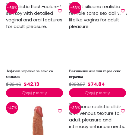
-66%
-63%
Јефтине играчке за секс са
Вагинални анални торзо секс
мацама
играчка
$
42.13
$
74.84
$
123.46
$
203.97
Додај у колица
Додај у колица
-47%
-38%