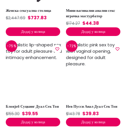
Женска сексуална столица
Мини вагинални анални секс
играчка мастурбатор
$
737.83
$
2,447.69
$
44.38
$
174.27
Додај у колица
Додај у колица
-75%
-72%
Бловјоб Суцкинг Дуал Сек Тои
Нев Пусси Анал Дуал Сек Тои
$
39.55
$
39.83
$
155.30
$
143.78
Додај у колица
Додај у колица