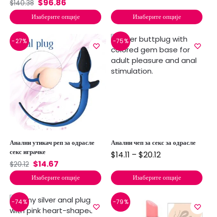
$
96.86
$
140.38
Изаберите опције
Изаберите опције
-27%
-75%
Анални утикач реп за одрасле
Анални чеп за секс за одрасле
секс играчке
$
14.11
–
$
20.12
$
14.67
$
20.12
Изаберите опције
Изаберите опције
-74%
-79%