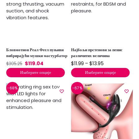
Бловмотион Реал Феел пуњиви
Најбољи прстенови за пенис
вибрирајући мушки мастурбатор
различитих величина
$
119.04
$
11.99
–
$
13.95
$
305.25
Изаберите опције
Изаберите опције
-68%
-67%