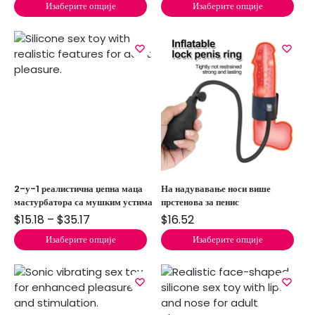
Изаберите опције
Изаберите опције
2-у-1 реалистична џепна маца
На надувавање носи више
мастурбатора са мушким устима
прстенова за пенис
$
15.18
–
$
35.17
$
16.52
Изаберите опције
Изаберите опције