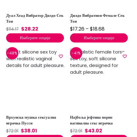
Дуал Хеад Вибратор Дилдо Сек
Дилдо Вибратион Фемале Сек
Тои
Тои
$
28.22
$
17.26
–
$
18.68
$
114.17
Изаберите опције
Изаберите опције
-48%
-41%
Врхунска мушка сексуална
Најбоља јефтина порно
играчка Пусси
вагинална секс играчка
$
38.01
$
43.02
$
72.91
$
72.91