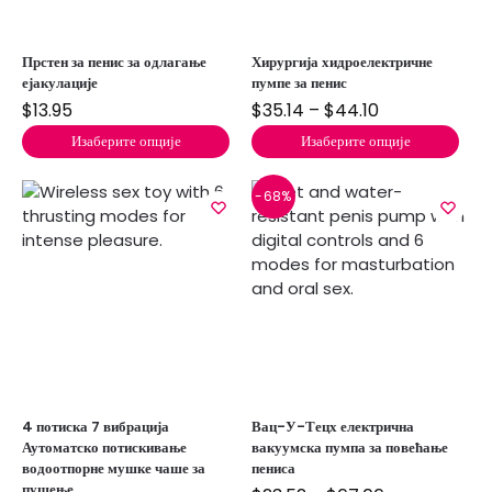
Прстен за пенис за одлагање
Хирургија хидроелектричне
ејакулације
пумпе за пенис
$
13.95
$
35.14
–
$
44.10
Изаберите опције
Изаберите опције
-68%
4 потиска 7 вибрација
Вац-У-Тецх електрична
Аутоматско потискивање
вакуумска пумпа за повећање
водоотпорне мушке чаше за
пениса
пушење