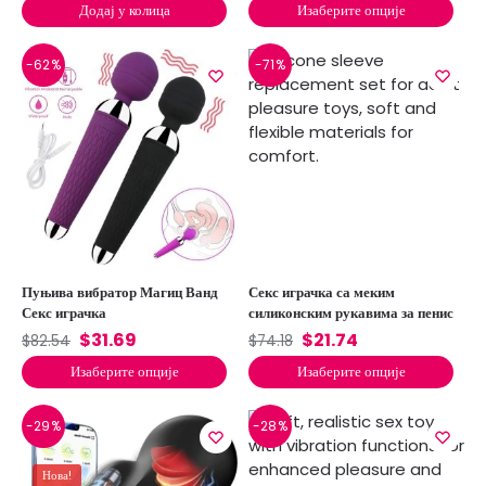
Додај у колица
Изаберите опције
-62%
-71%
Пуњива вибратор Магиц Ванд
Секс играчка са меким
Секс играчка
силиконским рукавима за пенис
$
31.69
$
21.74
$
82.54
$
74.18
Изаберите опције
Изаберите опције
-29%
-28%
Нова!