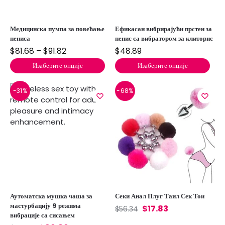
Медицинска пумпа за повећање
Ефикасан вибрирајући прстен за
пениса
пенис са вибратором за клиторис
$
81.68
–
$
91.82
$
48.89
Изаберите опције
Изаберите опције
-31%
-68%
Аутоматска мушка чаша за
Секи Анал Плуг Таил Сек Тои
мастурбацију 9 режима
$
17.83
$
56.34
вибрације са сисањем