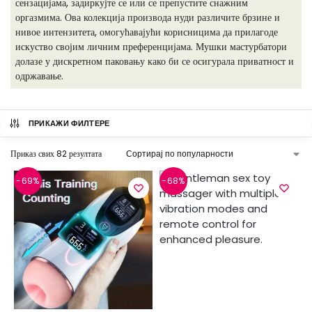
сензацијама, задиркујте се или се препустите снажним
оргазмима. Ова колекција производа нуди различите брзине и
нивое интензитета, омогућавајући корисницима да прилагоде
искуство својим личним преференцијама. Мушки мастурбатори
долазе у дискретном паковању како би се осигурала приватност и
одржавање.
ПРИКАЖИ ФИЛТЕРЕ
Приказ свих 82 резултата
-69%
-68%