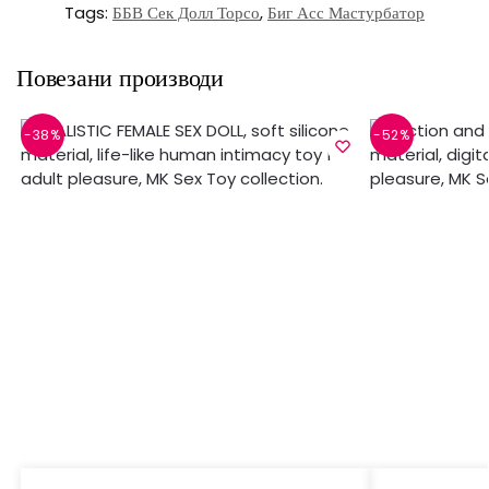
Tags
:
ББВ Сек Долл Торсо
,
Биг Асс Мастурбатор
Повезани производи
-38%
-52%