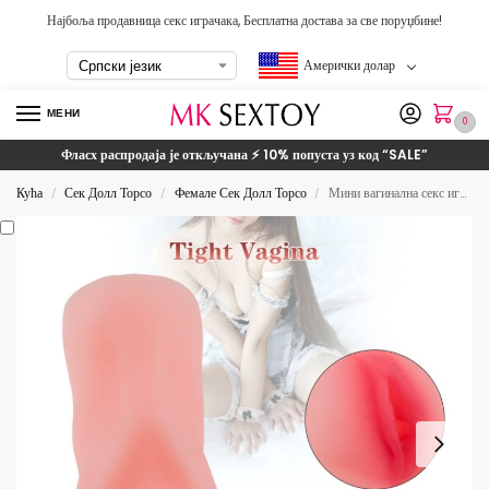
Најбоља продавница секс играчака, Бесплатна достава за све поруџбине!
Амерички долар
МЕНИ
0
Фласх распродаја је откључана ⚡ 10% попуста уз код
“SALE”
Кућа
Сек Долл Торсо
Фемале Сек Долл Торсо
Мини вагинална секс играчка за мушкарце
/
/
/