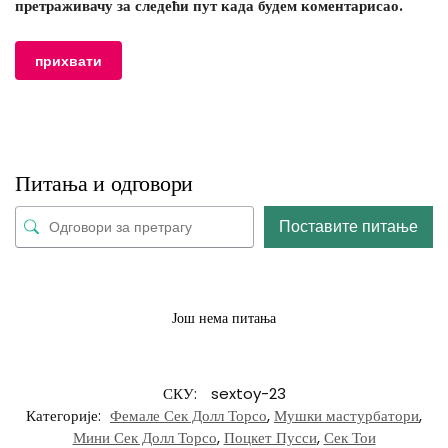
претраживачу за следећи пут када будем коментарисао.
Питања и одговори
Поставите питање
Још нема питања
СКУ:
sextoy-23
Категорије:
Фемале Сек Долл Торсо
,
Мушки мастурбатори
,
Мини Сек Долл Торсо
,
Поцкет Пусси
,
Сек Тои