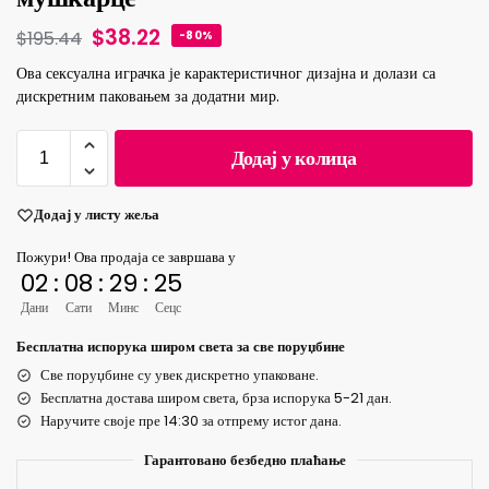
$
38.22
$
195.44
-80%
Ова сексуална играчка је карактеристичног дизајна и долази са
дискретним паковањем за додатни мир.
Додај у колица
Додај у листу жеља
Пожури! Ова продаја се завршава у
02
:
08
:
29
:
24
Дани
Сати
Минс
Сецс
Бесплатна испорука широм света за све поруџбине
Све поруџбине су увек дискретно упаковане.
Бесплатна достава широм света, брза испорука 5-21 дан.
Наручите своје пре 14:30 за отпрему истог дана.
Гарантовано безбедно плаћање