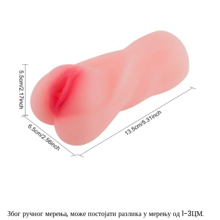
Због ручног мерења, може постојати разлика у мерењу од 1-3ЦМ.