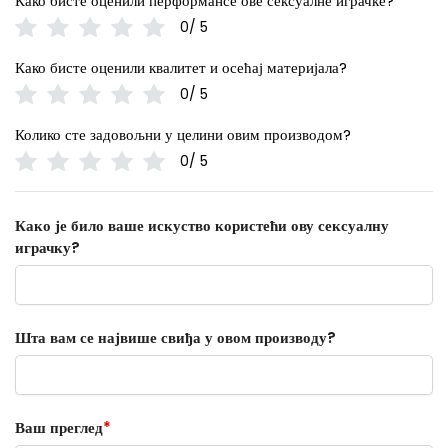
Како бисте оценили перформансе ове сексуалне играчке?
0/ 5
Како бисте оценили квалитет и осећај материјала?
0/ 5
Колико сте задовољни у целини овим производом?
0/ 5
Како је било ваше искуство користећи ову сексуалну
играчку?
Шта вам се највише свиђа у овом производу?
Ваш преглед
*