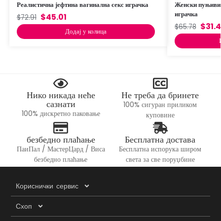
Реалистична јефтина вагинална секс играчка
Женски пуњиви 
играчка
$
45.01
$
72.91
$
31.
$
65.78
Додај у колица
Нико никада неће
Не треба да бринете
сазнати
100% сигуран приликом
100% дискретно паковање
куповине
безбедно плаћање
Бесплатна достава
ПаиПал / МастерЦард / Виса
Бесплатна испорука широм
безбедно плаћање
света за све поруџбине
Кориснички сервис
Схоп