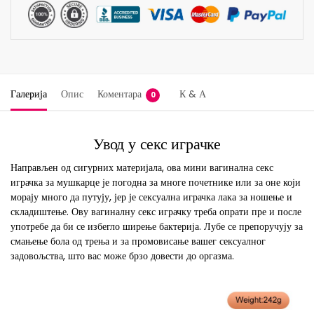
Галерија
Опис
Коментара
К & А
0
Увод у секс играчке
Направљен од сигурних материјала, ова мини вагинална секс
играчка за мушкарце је погодна за многе почетнике или за оне који
морају много да путују, јер је сексуална играчка лака за ношење и
складиштење. Ову вагиналну секс играчку треба опрати пре и после
употребе да би се избегло ширење бактерија. Лубе се препоручују за
смањење бола од трења и за промовисање вашег сексуалног
задовољства, што вас може брзо довести до оргазма.