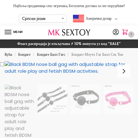
Најбоља продавница секс играчака, Бесплатна достава за све поруџбине!
Амерички долар
МЕНИ
0
Фласх распродаја је откључана ⚡ 10% попуста уз код
“SALE”
Кућа
Бондаге
Бондаге Балл Гагс
Бондаге Моутх Гаг Балл Сек Тои
/
/
/