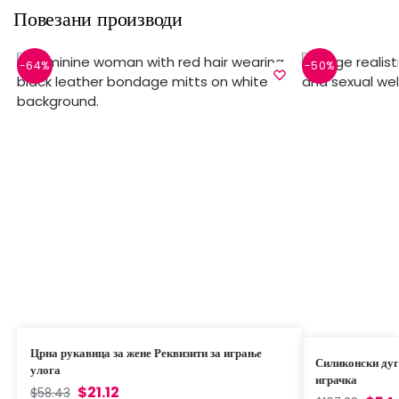
Повезани производи
-64%
-50%
Црна рукавица за жене Реквизити за играње
Силиконски дуг
улога
играчка
$
21.12
$
58.43