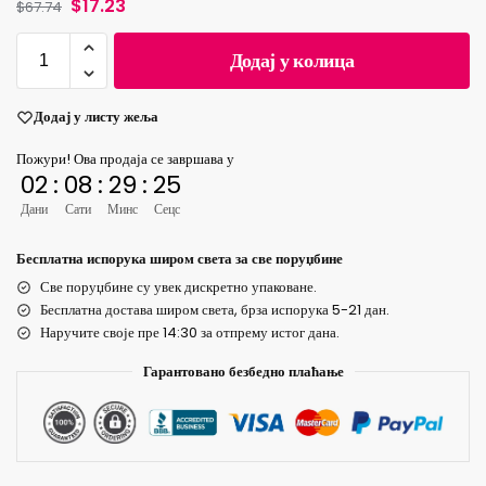
$
17.23
$
67.74
Додај у колица
Додај у листу жеља
Пожури! Ова продаја се завршава у
02
:
08
:
29
:
24
Дани
Сати
Минс
Сецс
Бесплатна испорука широм света за све поруџбине
Све поруџбине су увек дискретно упаковане.
Бесплатна достава широм света, брза испорука 5-21 дан.
Наручите своје пре 14:30 за отпрему истог дана.
Гарантовано безбедно плаћање