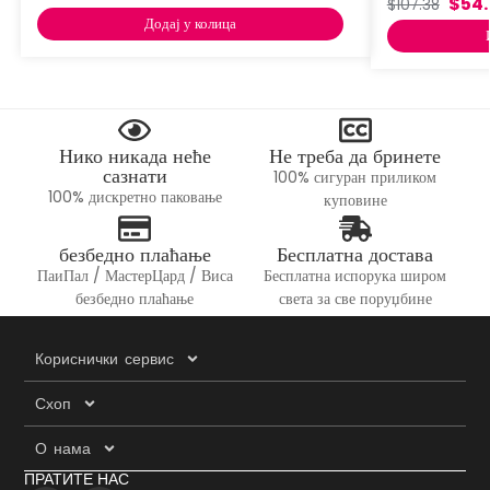
$
54
$
107.38
Додај у колица
Нико никада неће
Не треба да бринете
сазнати
100% сигуран приликом
100% дискретно паковање
куповине
безбедно плаћање
Бесплатна достава
ПаиПал / МастерЦард / Виса
Бесплатна испорука широм
безбедно плаћање
света за све поруџбине
Кориснички сервис
Схоп
О нама
ПРАТИТЕ НАС