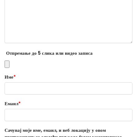
Отпремање до 5 слика или видео записа
Име
*
Емаил
*
Сачувај моје име, емаил, и веб локацију у овом
претраживачу за следећи пут када будем коментарисао.