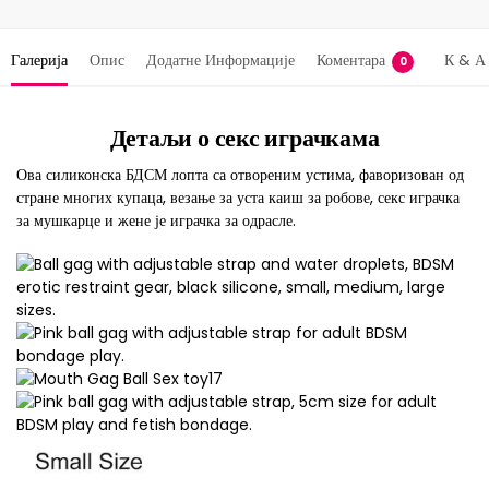
Галерија
Опис
Додатне Информације
Коментара
К & А
0
Детаљи о секс играчкама
Ова силиконска БДСМ лопта са отвореним устима, фаворизован од
стране многих купаца, везање за уста каиш за робове, секс играчка
за мушкарце и жене је играчка за одрасле.