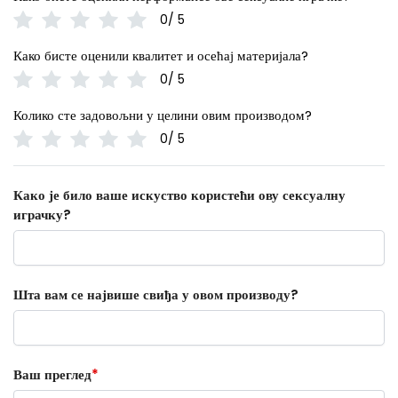
0/ 5
Како бисте оценили квалитет и осећај материјала?
0/ 5
Колико сте задовољни у целини овим производом?
0/ 5
Како је било ваше искуство користећи ову сексуалну
играчку?
Шта вам се највише свиђа у овом производу?
Ваш преглед
*