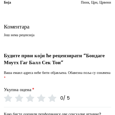
Боја
Пинк, Црн, Црвени
Коментара
Још нема рецензија
Будите први који ће рецензирати “Бондаге
Моутх Гаг Балл Сек Тои”
Ваша емаил адреса неће бити објављена.
Обавезна поља су означена
*
Укупна оцена
*
0/ 5
Како бисте оценили перформансе ове сексуалне играчке?