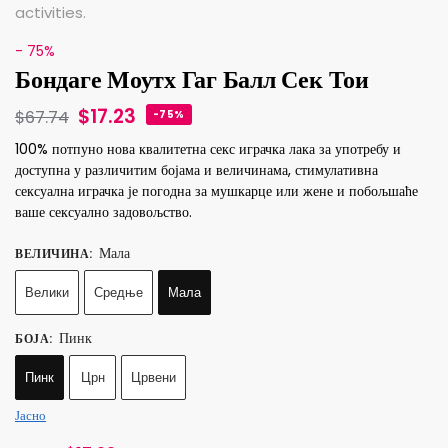
- 75%
Бондаге Моутх Гаг Балл Сек Тои
$
17.23
$
67.74
-75%
100% потпуно нова квалитетна секс играчка лака за употребу и
доступна у различитим бојама и величинама, стимулативна
сексуална играчка је погодна за мушкарце или жене и побољшаће
ваше сексуално задовољство.
Мала
ВЕЛИЧИНА
:
Велики
Средње
Мала
Пинк
БОЈА
:
Пинк
Црн
Црвени
Јасно