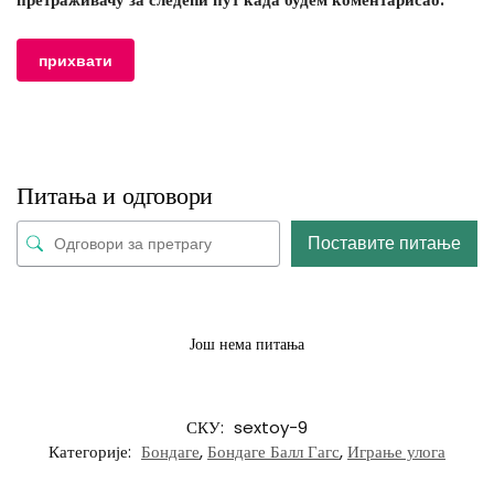
Питања и одговори
Поставите питање
Још нема питања
СКУ:
sextoy-9
Категорије:
Бондаге
,
Бондаге Балл Гагс
,
Играње улога