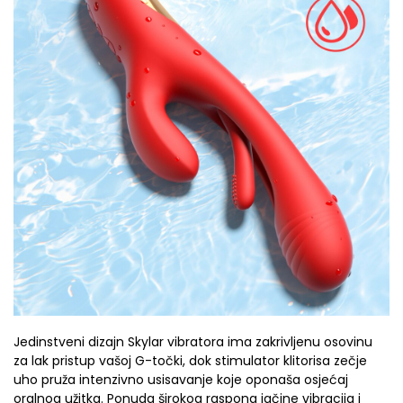
Jedinstveni dizajn Skylar vibratora ima zakrivljenu osovinu
za lak pristup vašoj G-točki, dok stimulator klitorisa zečje
uho pruža intenzivno usisavanje koje oponaša osjećaj
oralnog užitka. Ponuda širokog raspona jačine vibracija i