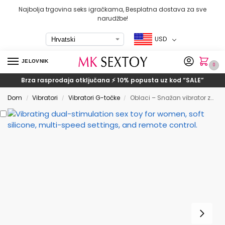
Najbolja trgovina seks igračkama, Besplatna dostava za sve
narudžbe!
USD
JELOVNIK
0
Brza rasprodaja otključana ⚡ 10% popusta uz kod
“SALE”
Dom
Vibratori
Vibratori G-točke
Oblaci – Snažan vibrator za tapkanje G-točke sa klitorisom
/
/
/