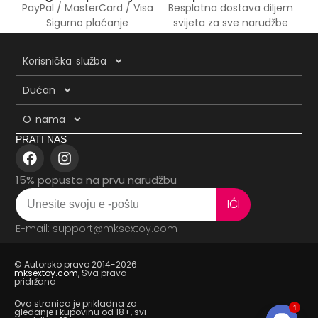
PayPal / MasterCard / Visa
Besplatna dostava diljem
Sigurno plaćanje
svijeta za sve narudžbe
Korisnička služba
Dućan
O nama
PRATI NAS
15% popusta na prvu narudžbu
IĆI
E-mail: support@mksextoy.com
© Autorsko pravo 2014-2026
mksextoy.com
, Sva prava
pridržana
Ova stranica je prikladna za
1
gledanje i kupovinu od 18+, svi