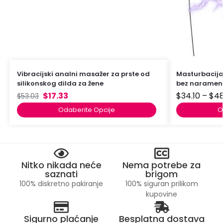
Vibracijski analni masažer za prste od
Masturbacija 
silikonskog dilda za žene
bez naramen
$
17.33
$
34.10
–
$
48
$
53.03
Odaberite Opcije
O
Nitko nikada neće
Nema potrebe za
saznati
brigom
100% diskretno pakiranje
100% siguran prilikom
kupovine
Sigurno plaćanje
Besplatna dostava