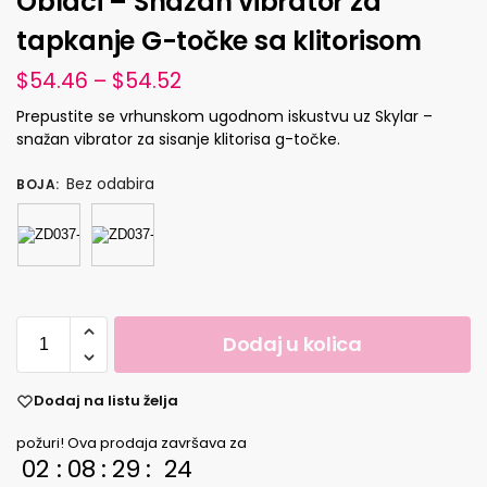
Oblaci – Snažan vibrator za
tapkanje G-točke sa klitorisom
$
54.46
–
$
54.52
Prepustite se vrhunskom ugodnom iskustvu uz Skylar –
snažan vibrator za sisanje klitorisa g-točke.
Bez odabira
BOJA
:
Dodaj u kolica
Dodaj na listu želja
požuri! Ova prodaja završava za
02
:
08
:
29
:
23