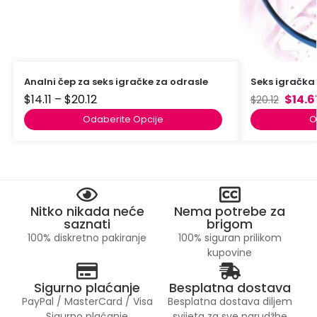
Analni čep za seks igračke za odrasle
Seks igračka 
$
14.11
–
$
20.12
$
14.6
$
20.12
Odaberite Opcije
O
Nitko nikada neće
Nema potrebe za
saznati
brigom
100% diskretno pakiranje
100% siguran prilikom
kupovine
Sigurno plaćanje
Besplatna dostava
PayPal / MasterCard / Visa
Besplatna dostava diljem
Sigurno plaćanje
svijeta za sve narudžbe