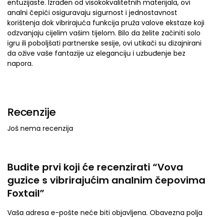
entuzijaste. Izrađen od visokokvalitetnih materijala, ovi
analni čepići osiguravaju sigurnost i jednostavnost
korištenja dok vibrirajuća funkcija pruža valove ekstaze koji
odzvanjaju cijelim vašim tijelom. Bilo da želite začiniti solo
igru ​​ili poboljšati partnerske sesije, ovi utikači su dizajnirani
da ožive vaše fantazije uz eleganciju i uzbuđenje bez
napora.
Recenzije
Još nema recenzija
Budite prvi koji će recenzirati “Vova
guzice s vibrirajućim analnim čepovima
Foxtail”
Vaša adresa e-pošte neće biti objavljena.
Obavezna polja