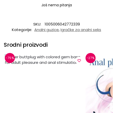
Još nema pitanja
SKU:
1005006042772339
Kategorije:
Analni guzice
,
Igračke za analni seks
Srodni proizvodi
-75%
-27%