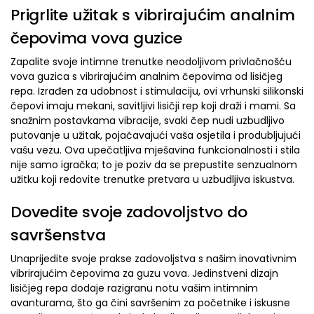
Prigrlite užitak s vibrirajućim analnim
čepovima vova guzice
Zapalite svoje intimne trenutke neodoljivom privlačnošću
vova guzica s vibrirajućim analnim čepovima od lisičjeg
repa. Izrađen za udobnost i stimulaciju, ovi vrhunski silikonski
čepovi imaju mekani, savitljivi lisičji rep koji draži i mami. Sa
snažnim postavkama vibracije, svaki čep nudi uzbudljivo
putovanje u užitak, pojačavajući vaša osjetila i produbljujući
vašu vezu. Ova upečatljiva mješavina funkcionalnosti i stila
nije samo igračka; to je poziv da se prepustite senzualnom
užitku koji redovite trenutke pretvara u uzbudljiva iskustva.
Dovedite svoje zadovoljstvo do
savršenstva
Unaprijedite svoje prakse zadovoljstva s našim inovativnim
vibrirajućim čepovima za guzu vova. Jedinstveni dizajn
lisičjeg repa dodaje razigranu notu vašim intimnim
avanturama, što ga čini savršenim za početnike i iskusne