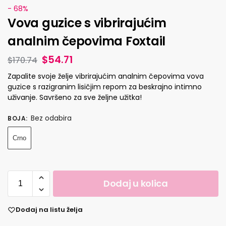
- 68%
Vova guzice s vibrirajućim
analnim čepovima Foxtail
$
54.71
$
170.74
Zapalite svoje želje vibrirajućim analnim čepovima vova
guzice s razigranim lisičjim repom za beskrajno intimno
uživanje. Savršeno za sve željne užitka!
Bez odabira
BOJA
:
Crno
Dodaj u kolica
Dodaj na listu želja