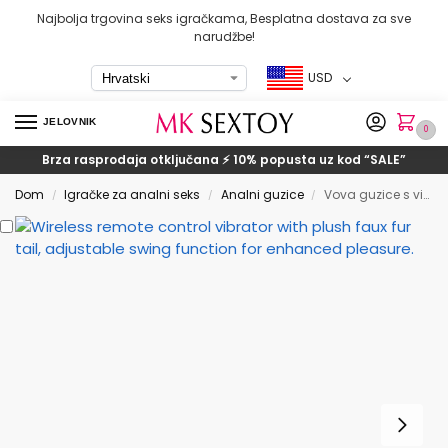
Najbolja trgovina seks igračkama, Besplatna dostava za sve
narudžbe!
USD
JELOVNIK
0
Brza rasprodaja otključana ⚡ 10% popusta uz kod
“SALE”
Dom
Igračke za analni seks
Analni guzice
Vova guzice s vibrirajućim analnim čepovima Foxtail
/
/
/