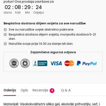
požuri! Ova prodaja završava za
02
:
08
:
29
:
23
dana
Sati
Min
Odjeljci
Besplatna dostava diljem svijeta za sve narudžbe
Sve su narudžbe uvijek diskretno pakirane.
Besplatna dostava diljem svijeta, munjevita dostava 5-21
dan.
Naručite svoje prije 14.30 za slanje isti dan.
Zajamčena sigurna odjava
Galerija
Opis
Recenzije
Q & A
0
Materijali: Visokokvalitetni silika gel, ekološki prihvatljiv, sef, i