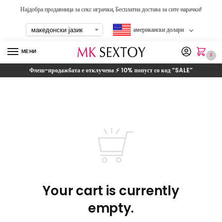
Најдобра продавница за секс играчки, Бесплатна достава за сите нарачки!
американски долари
МЕНИ
0
Флеш-продажбата е отклучена ⚡ 10% попуст со код
“SALE”
Your cart is currently
empty
.