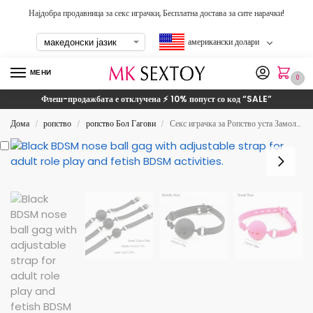
Најдобра продавница за секс играчки, Бесплатна достава за сите нарачки!
американски долари
МЕНИ
0
Флеш-продажбата е отклучена ⚡ 10% попуст со код
“SALE”
Дома
ропство
ропство Бол Гагови
Секс играчка за Ропство уста Замолчени топка
/
/
/