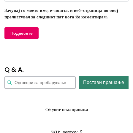
Зачувај го моето име, е-пошта, и веб-страница во овој
прелистувач за следниот пат кога ќе коментирам.
Q & A.
Постави прашање
Сè уште нема прашања
SKU:
sextoy-9