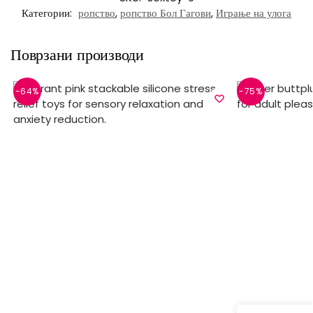
Категории:
ропство
,
ропство Бол Гагови
,
Играње на улога
Поврзани производи
-64%
-75%