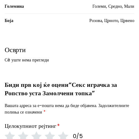
Големина
Големи, Средно, Мали
Боја
Розова, Црното, Црвено
Осврти
Сè уште нема прегледи
Биди прв кој ќе оцени“Секс играчка за
Ропство уста Замолчени топка”
Вашата адреса за е-пошта нема да биде објавена.
Задолжителните
полиња се означени
*
Целокупниот рејтинг
*
0/5