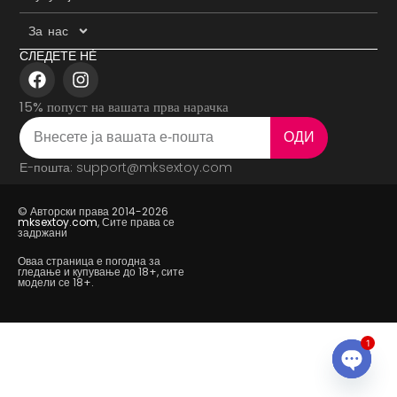
За нас
СЛЕДЕТЕ НÈ
15% попуст на вашата прва нарачка
ОДИ
Е-пошта: support@mksextoy.com
© Авторски права 2014-2026
mksextoy.com
, Сите права се
задржани
Оваа страница е погодна за
гледање и купување до 18+, сите
модели се 18+.
1