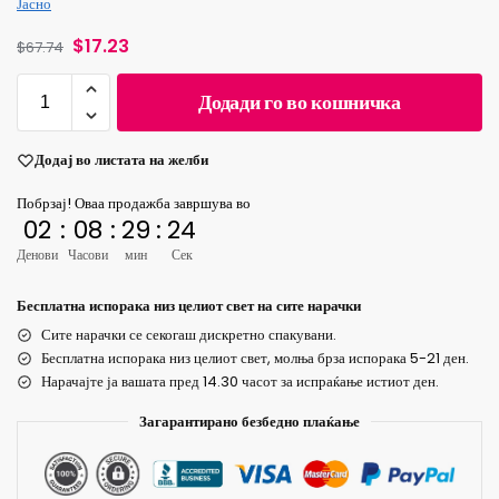
Јасно
$
17.23
$
67.74
Додади го во кошничка
Додај во листата на желби
Побрзај! Оваа продажба завршува во
02
:
08
:
29
:
24
Денови
Часови
мин
Сек
Бесплатна испорака низ целиот свет на сите нарачки
Сите нарачки се секогаш дискретно спакувани.
Бесплатна испорака низ целиот свет, молња брза испорака 5-21 ден.
Нарачајте ја вашата пред 14.30 часот за испраќање истиот ден.
Загарантирано безбедно плаќање