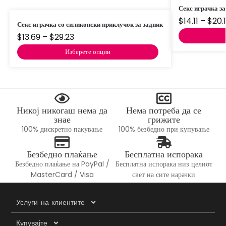
Секс играчка за
$
14.11
–
$
20.
Секс играчка со силиконски приклучок за задник
$
13.69
–
$
29.23
Изберете опции
Никој никогаш нема да
Нема потреба да се
знае
грижите
100% дискретно пакување
100% безбедно при купување
Безбедно плаќање
Бесплатна испорака
Безбедно плаќање на PayPal /
Бесплатна испорака низ целиот
MasterCard / Visa
свет на сите нарачки
Услуги на клиентите
Купувајте