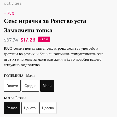
- 75%
Секс играчка за Ропство уста
Замолчени топка
$
17.23
$
67.74
-75%
100% сосема нов квалитет секс играчка лесна за употреба и
достапна во различни бои или големини, стимулативната секс
играчка е погодна за мажи или жени и ќе го подобри вашето
сексуално задоволство.
Мали
ГОЛЕМИНА
:
Големи
Средно
Мали
Розова
БОЈА
:
Розова
Црното
Црвено