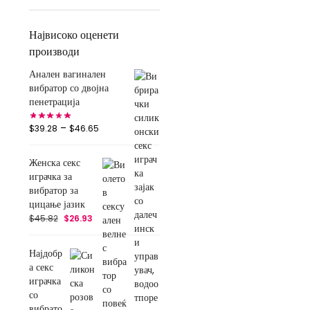
Највисоко оценети
производи
Анален вагинален
вибратор со двојна
пенетрација
–
$
39.28
$
46.65
Женска секс
играчка за
вибратор за
цицање јазик
$
45.82
$
26.93
Најдобр
а секс
играчка
со
вибрато