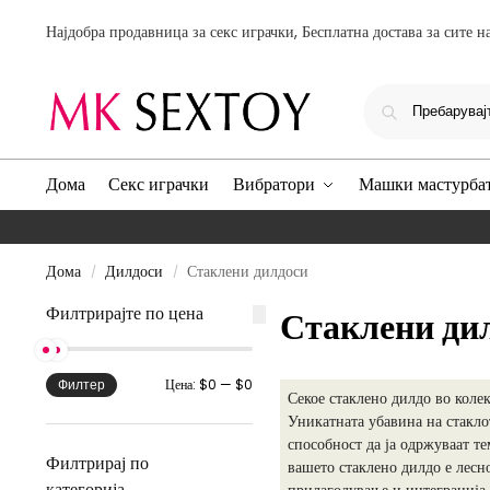
Најдобра продавница за секс играчки, Бесплатна достава за сите н
Дома
Секс играчки
Вибратори
Машки мастурба
Дома
Дилдоси
Стаклени дилдоси
/
/
Филтрирајте по цена
Стаклени ди
Цена:
$0
—
$0
Филтер
Секое стаклено дилдо во коле
Уникатната убавина на стакло
способност да ја одржуваат т
Филтрирај по
вашето стаклено дилдо е лесн
категорија