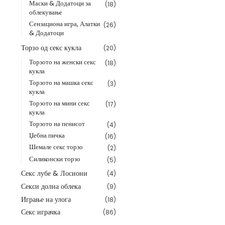
Маски & Додатоци за
(18)
облекување
Сензациона игра, Алатки
(26)
& Додатоци
Торзо од секс кукла
(20)
Торзото на женски секс
(18)
кукла
Торзото на машка секс
(3)
кукла
Торзото на мини секс
(17)
кукла
Торзото на пенисот
(4)
Џебна пичка
(16)
Шемале секс торзо
(2)
Силиконски торзо
(5)
Секс лубе & Лосиони
(4)
Секси долна облека
(9)
Играње на улога
(18)
Секс играчка
(86)