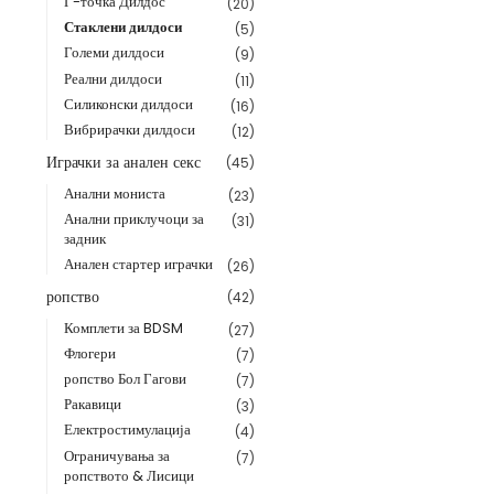
Г-точка Дилдос
(20)
Стаклени дилдоси
(5)
Големи дилдоси
(9)
Реални дилдоси
(11)
Силиконски дилдоси
(16)
Вибрирачки дилдоси
(12)
Играчки за анален секс
(45)
Анални мониста
(23)
Анални приклучоци за
(31)
задник
Анален стартер играчки
(26)
ропство
(42)
Комплети за BDSM
(27)
Флогери
(7)
ропство Бол Гагови
(7)
Ракавици
(3)
Електростимулација
(4)
Ограничувања за
(7)
ропството & Лисици