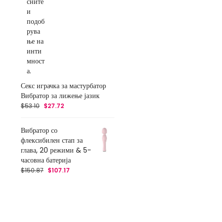
Секс играчка за мастурбатор
Вибратор за лижење јазик
$
53.10
$
27.72
Вибратор со
флексибилен стап за
глава, 20 режими & 5-
часовна батерија
$
150.87
$
107.17