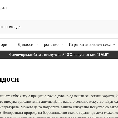
арачки!
Преба
тори
Дилдоси
ропство
Играчки за анален секс
Флеш-продажбата е отклучена ⚡ 10% попуст со код
“SALE”
лдоси
кцијата mkextoy е прецизно рачно дувано од вешти занаетчии користејќ
то внесува дополнителна димензија на вашето сетилно искуство. Еден од
емпературата. Можете да го подобрите вашето сензуално искуство со заг
о. Непорозната природа на боросиликатно стакло гарантира дека може л