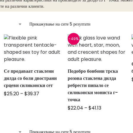
на различни карактеристики на производите за дилдо со Г-точка. Можете
те на различни клиенти.
Прикажување на сите 5 резултати
-49%
-
Се продаваат стаклени
Подобро бонбони трска
дилда со боли двострани
розова стаклена дилда
срцеви силиконски сет
ребрести пипало се
силиконски мониста г-
$
25.20
–
$
39.37
точка
$
22.04
–
$
41.13
Прикажување на сите 5 резултати