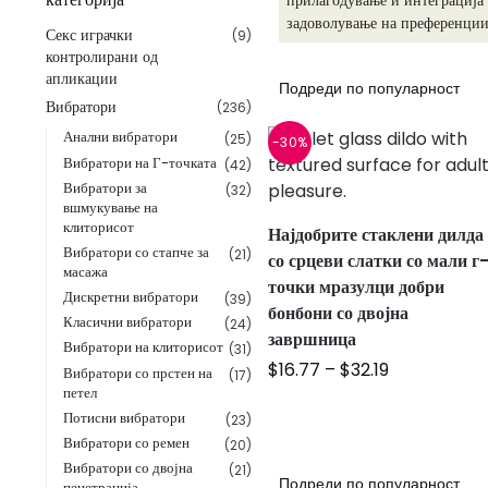
прилагодување и интеграција 
задоволување на преференции
Секс играчки
(9)
контролирани од
апликации
Вибратори
(236)
Анални вибратори
(25)
-30%
Вибратори на Г-точката
(42)
Вибратори за
(32)
вшмукување на
клиторисот
Најдобрите стаклени дилда
Вибратори со стапче за
(21)
со срцеви слатки со мали г
масажа
точки мразулци добри
Дискретни вибратори
(39)
бонбони со двојна
Класични вибратори
(24)
завршница
Вибратори на клиторисот
(31)
$
16.77
–
$
32.19
Вибратори со прстен на
(17)
петел
Потисни вибратори
(23)
Вибратори со ремен
(20)
Вибратори со двојна
(21)
пенетрација