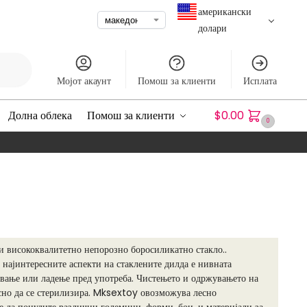
американски
долари
рување
Мојот акаунт
Помош за клиенти
Исплата
Долна облека
Помош за клиенти
$
0.00
0
и висококвалитетно непорозно боросиликатно стакло..
 најинтересните аспекти на стаклените дилда е нивната
ревање или ладење пред употреба. Чистењето и одржувањето на
есно да се стерилизира. Mksextoy овозможува лесно