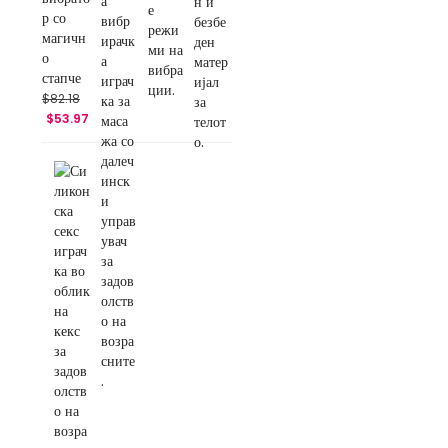
р со
магичн
о
стапче
$
82.18
$
53.97