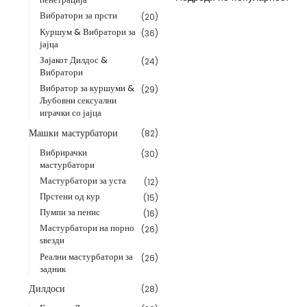
Вибратори за прсти
(20)
Куршум & Вибратори за
(36)
јајца
Зајакот Дилдос &
(24)
Вибратори
Вибратор за куршуми &
(29)
Љубовни сексуални
играчки со јајца
Машки мастурбатори
(82)
Вибрирачки
(30)
мастурбатори
Мастурбатори за уста
(12)
Прстени од кур
(15)
Пумпи за пенис
(16)
Мастурбатори на порно
(26)
ѕвезди
Реални мастурбатори за
(26)
задник
Дилдоси
(28)