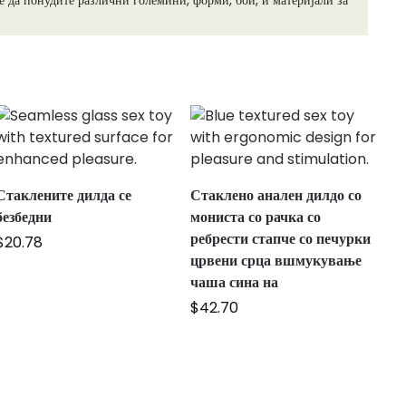
 да понудите различни големини, форми, бои, и материјали за
Стаклените дилда се
Стаклено анален дилдо со
безбедни
мониста со рачка со
ребрести стапче со печурки
$
20.78
црвени срца вшмукување
чаша сина на
$
42.70