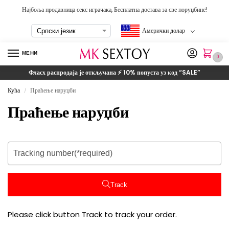
Најбоља продавница секс играчака, Бесплатна достава за све поруџбине!
Амерички долар
МЕНИ
0
Фласх распродаја је откључана ⚡ 10% попуста уз код
“SALE”
Кућа
Праћење наруџби
/
Праћење наруџби
Track
Please click button Track to track your order
.