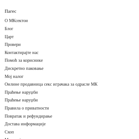
Пагес
О МКсектои
Блог
Царт
Провери
Контактирајте нас
Помоћ за кориснике
Дискретно паковање
Мој налог
Онлине продавница секс играчака за одрасле МК
Праћење наруџби
Праћење наруџби
Правила о приватности
Повратак и рефундирање
Достава информације
Схоп