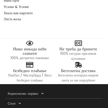
Мапа сајта
Услови & Услови
Хвала вам наручите
Листа жеља
Нико никада неће
Не треба да бринете
сазнати
100% сигуран приликом
100% дискретно паковање
куповине
безбедно плаћање
Бесплатна достава
ПаиПал / МастерЦард / Виса
Бесплатна испорука широм
безбедно плаћање
света за све поруџбине
Кориснички сервис
Схоп