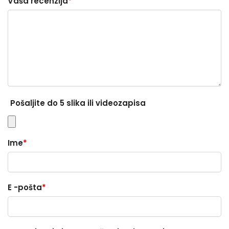
Vaša recenzija
*
Pošaljite do 5 slika ili videozapisa
Ime
*
E -pošta
*