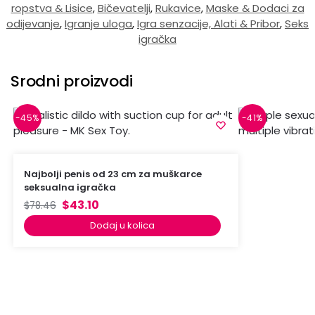
ropstva & Lisice
,
Bičevatelji
,
Rukavice
,
Maske & Dodaci za
odijevanje
,
Igranje uloga
,
Igra senzacije, Alati & Pribor
,
Seks
igračka
Srodni proizvodi
-45%
-41%
Najbolji penis od 23 cm za muškarce
seksualna igračka
$
43.10
$
78.46
Dodaj u kolica