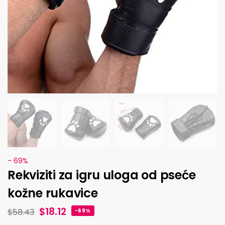
- 69%
Rekviziti za igru ​​uloga od pseće
kožne rukavice
$
18.12
$
58.43
-69%