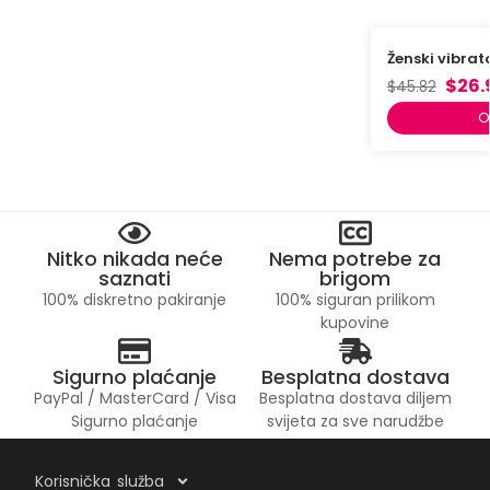
Ženski vibrato
$
26.
$
45.82
O
Nitko nikada neće
Nema potrebe za
saznati
brigom
100% diskretno pakiranje
100% siguran prilikom
kupovine
Sigurno plaćanje
Besplatna dostava
PayPal / MasterCard / Visa
Besplatna dostava diljem
Sigurno plaćanje
svijeta za sve narudžbe
Korisnička služba