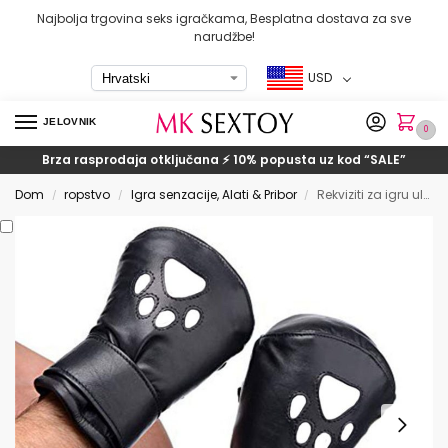
Najbolja trgovina seks igračkama, Besplatna dostava za sve
narudžbe!
USD
JELOVNIK
0
Brza rasprodaja otključana ⚡ 10% popusta uz kod
“SALE”
Dom
ropstvo
Igra senzacije, Alati & Pribor
Rekviziti za igru ​​uloga od pseće kožne rukavice
/
/
/